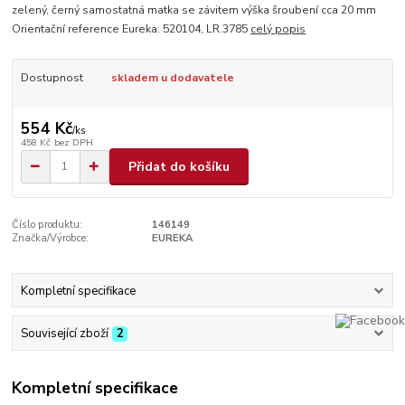
zelený, černý samostatná matka se závitem výška šroubení cca 20 mm
Orientační reference Eureka: 520104, LR.3785
celý popis
Dostupnost
skladem u dodavatele
554 Kč
/
ks
458 Kč
bez DPH
Přidat do košíku
Číslo produktu:
146149
Značka/Výrobce:
EUREKA
Kompletní specifikace
Související zboží
2
Kompletní specifikace