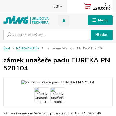
0
ks
CZK
za
0,00 Kč
Menu
Hledat
Úvod
NÁHRADNÍ DÍLY
zámek unašeče padu EUREKA PN 520104
zámek unašeče padu EUREKA PN
520104
Náhradní zámek unašeče padu pro mycí stroje EUREKA E36 a E46.