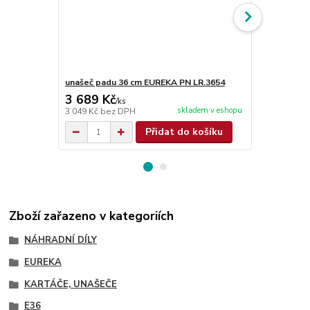
unašeč padu 36 cm EUREKA PN LR.3654
unašeč padu
3 689 Kč
5 101 Kč
/
ks
skladem v eshopu
3 049 Kč
bez DPH
4 216 Kč
bez
Přidat do košíku
Zboží zařazeno v kategoriích
NÁHRADNÍ DÍLY
EUREKA
KARTÁČE, UNAŠEČE
E36