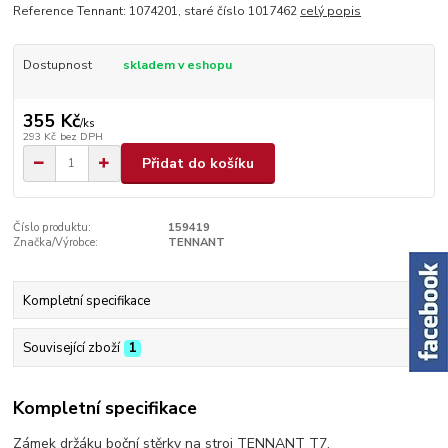
Reference Tennant: 1074201, staré číslo 1017462
celý popis
Dostupnost
skladem v eshopu
355 Kč
/
ks
293 Kč
bez DPH
Přidat do košíku
Číslo produktu:
159419
Značka/Výrobce:
TENNANT
Kompletní specifikace
Související zboží
1
Kompletní specifikace
Zámek držáku boční stěrky na stroj TENNANT T7.