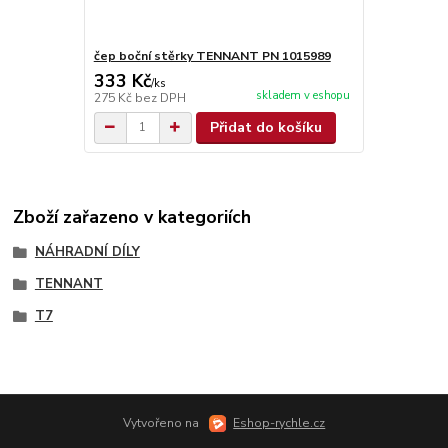
čep boční stěrky TENNANT PN 1015989
333 Kč
/
ks
skladem v eshopu
275 Kč
bez DPH
Přidat do košíku
Zboží zařazeno v kategoriích
NÁHRADNÍ DÍLY
TENNANT
T7
Vytvořeno na
Eshop-rychle.cz