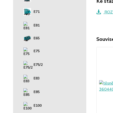
Ke sta
E71
ROZ
E81
E65
Souvise
E75
E75/2
E83
E85
E100