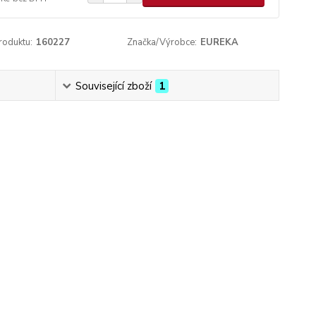
roduktu:
160227
Značka/Výrobce:
EUREKA
Související zboží
1