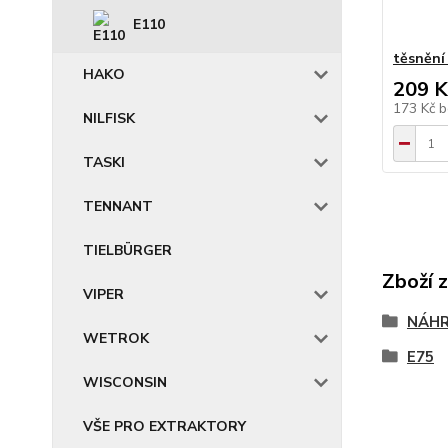
E110
těsnění
HAKO
209 K
173 Kč
b
NILFISK
TASKI
TENNANT
TIELBÜRGER
Zboží 
VIPER
NÁHR
WETROK
E75
WISCONSIN
VŠE PRO EXTRAKTORY