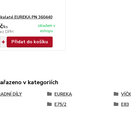
 kulaté EUREKA PN 360440
č
skladem v
/
ks
eshopu
ez DPH
Přidat do košíku
zařazeno v kategoriích
ADNÍ DÍLY
EUREKA
VÍČ
E75/2
E83