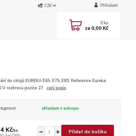
Přihlášení
CZK
0
ks
za
0,00 Kč
sání do strojů EUREKA E65, E75, E83. Reference Eureka:
 V rozkresu pozice 27
celý popis
tupnost
skladem v eshopu
4 Kč
/
ks
Přidat do košíku
 Kč
bez DPH