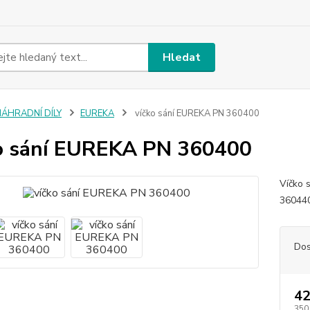
Hledat
NÁHRADNÍ DÍLY
EUREKA
víčko sání EUREKA PN 360400
o sání EUREKA PN 360400
Víčko 
360440
Dos
42
350