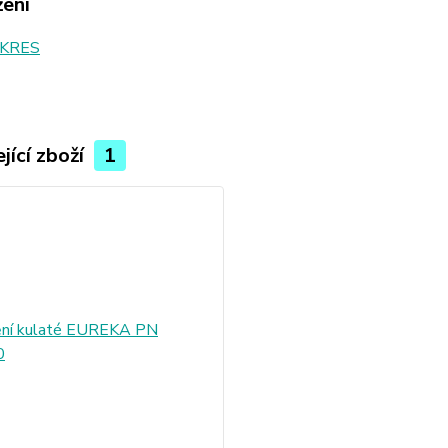
žení
KRES
jící zboží
1