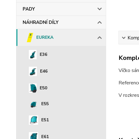
PADY
NÁHRADNÍ DÍLY
EUREKA
Kompl
E36
Komple
Víčko sá
E46
Referenc
E50
V rozkre
E55
E51
E61