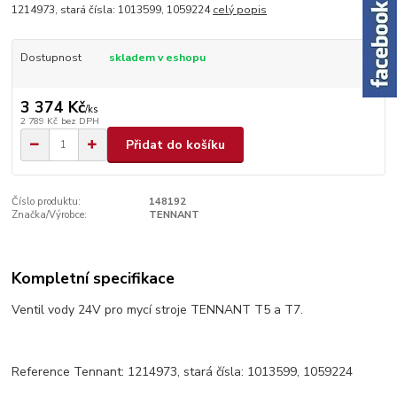
1214973, stará čísla: 1013599, 1059224
celý popis
Dostupnost
skladem v eshopu
3 374 Kč
/
ks
2 789 Kč
bez DPH
Přidat do košíku
Číslo produktu:
148192
Značka/Výrobce:
TENNANT
Kompletní specifikace
Ventil vody 24V pro mycí stroje TENNANT T5 a T7.
Reference Tennant: 1214973, stará čísla: 1013599, 1059224