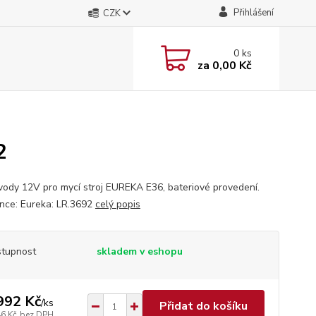
Přihlášení
CZK
0
ks
za
0,00 Kč
2
 vody 12V pro mycí stroj EUREKA E36, bateriové provedení.
nce: Eureka: LR.3692
celý popis
tupnost
skladem v eshopu
992 Kč
/
ks
Přidat do košíku
46 Kč
bez DPH