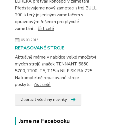
EUREKA přetváří koncepci v zametání
Představujeme nový zametací stroj BULL
200, který je jediným zametačem s
opravdovým řešením pro plynulé
zametání ...
číst celé
05.03.2015
REPASOVANÉ STROJE
Aktuálně máme v nabídce velké množství
mycích strojů značek TENNANT 5680,
5700, 7100, T5, T15 a NILFISK BA 725.
Na kompletně repasované stroje
poskytu...
číst celé
Zobrazit všechny novinky
Jsme na Facebooku