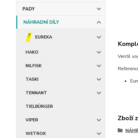
PADY
NÁHRADNÍ DÍLY
EUREKA
Komple
HAKO
Ventil v
NILFISK
Referenc
TASKI
Eur
TENNANT
TIELBÜRGER
Zboží 
VIPER
NÁHR
WETROK