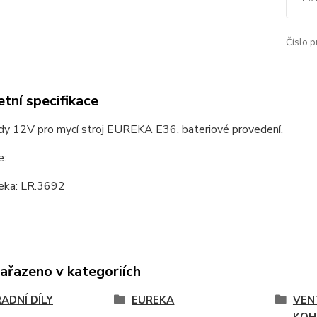
Číslo p
tní specifikace
ody 12V pro mycí stroj EUREKA E36, bateriové provedení.
e:
eka: LR.3692
zařazeno v kategoriích
ADNÍ DÍLY
EUREKA
VEN