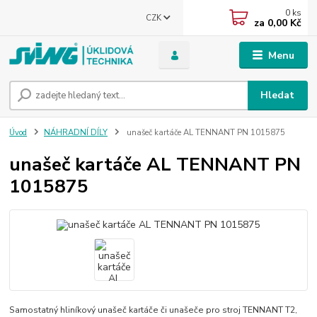
0
ks
CZK
za
0,00 Kč
Menu
Hledat
Úvod
NÁHRADNÍ DÍLY
unašeč kartáče AL TENNANT PN 1015875
unašeč kartáče AL TENNANT PN
1015875
Samostatný hliníkový unašeč kartáče či unašeče pro stroj TENNANT T2,