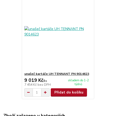
unašeč kartáče UH TENNANT PN 9014623
9 019 Kč
skladem do 1-2
/
ks
týdnů
7 454 Kč
bez DPH
Přidat do košíku
Zboží zařazeno v kategoriích