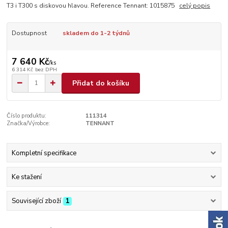
T3 i T300 s diskovou hlavou. Reference Tennant: 1015875
celý popis
Dostupnost
skladem do 1-2 týdnů
7 640 Kč
/
ks
6 314 Kč
bez DPH
Přidat do košíku
Číslo produktu:
111314
Značka/Výrobce:
TENNANT
Kompletní specifikace
Ke stažení
Související zboží
1