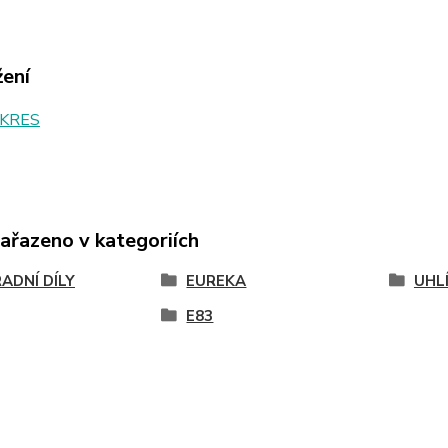
žení
KRES
zařazeno v kategoriích
ADNÍ DÍLY
EUREKA
UHL
E83