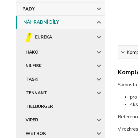
PADY
NÁHRADNÍ DÍLY
EUREKA
HAKO
Kompl
NILFISK
Komple
TASKI
Samostat
TENNANT
pro
4ks
TIELBÜRGER
Referen
VIPER
V rozkres
WETROK