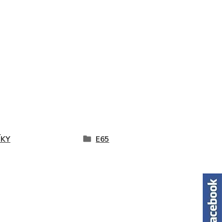
ÍKY
E65