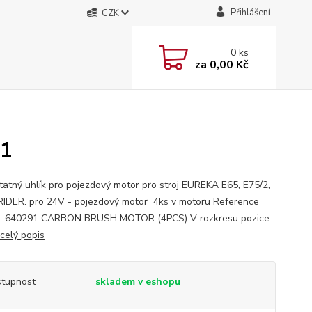
Přihlášení
CZK
0
ks
za
0,00 Kč
91
atný uhlík pro pojezdový motor pro stroj EUREKA E65, E75/2,
RIDER. pro 24V - pojezdový motor 4ks v motoru Reference
a: 640291 CARBON BRUSH MOTOR (4PCS) V rozkresu pozice
celý popis
tupnost
skladem v eshopu