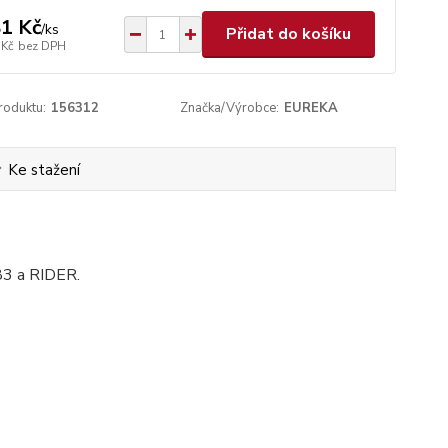
1 Kč
/
ks
Přidat do košíku
 Kč
bez DPH
roduktu:
156312
Značka/Výrobce:
EUREKA
Ke stažení
83 a RIDER.