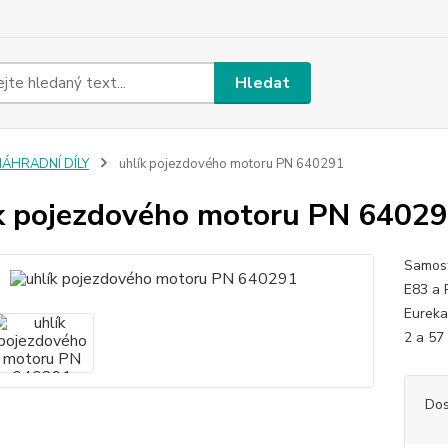
Hledat
NÁHRADNÍ DÍLY
uhlík pojezdového motoru PN 640291
k pojezdového motoru PN 6402
Samost
E83 a 
Eurek
2 a 57
Dos