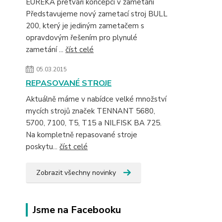
EUREKA přetváří koncepci v zametání
Představujeme nový zametací stroj BULL
200, který je jediným zametačem s
opravdovým řešením pro plynulé
zametání ...
číst celé
05.03.2015
REPASOVANÉ STROJE
Aktuálně máme v nabídce velké množství
mycích strojů značek TENNANT 5680,
5700, 7100, T5, T15 a NILFISK BA 725.
Na kompletně repasované stroje
poskytu...
číst celé
Zobrazit všechny novinky
Jsme na Facebooku