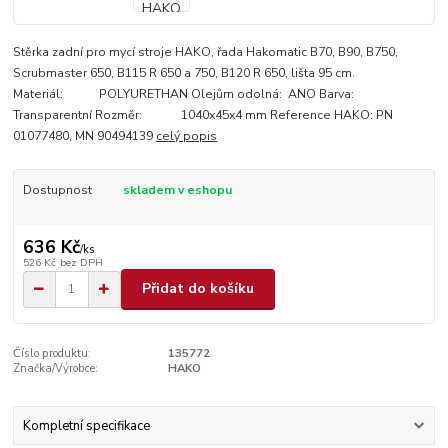
Stěrka zadní pro mycí stroje HAKO, řada Hakomatic B70, B90, B750,
Scrubmaster 650, B115 R 650 a 750, B120 R 650, lišta 95 cm.
Materiál: POLYURETHAN Olejům odolná: ANO Barva:
Transparentní Rozměr: 1040x45x4 mm Reference HAKO: PN
01077480, MN 90494139
celý popis
Dostupnost
skladem v eshopu
636 Kč
/
ks
526 Kč
bez DPH
Přidat do košíku
Číslo produktu:
135772
Značka/Výrobce:
HAKO
Kompletní specifikace