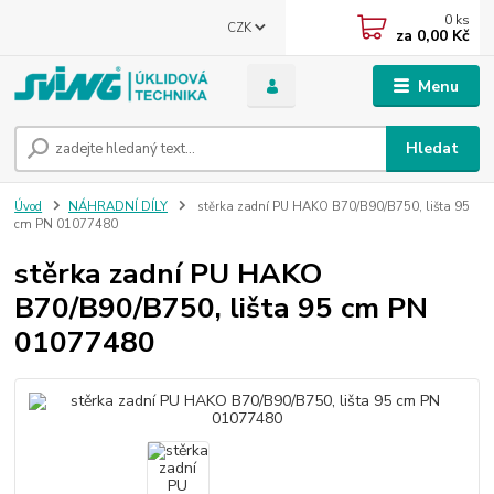
0
ks
CZK
za
0,00 Kč
Menu
Hledat
Úvod
NÁHRADNÍ DÍLY
stěrka zadní PU HAKO B70/B90/B750, lišta 95
cm PN 01077480
stěrka zadní PU HAKO
B70/B90/B750, lišta 95 cm PN
01077480