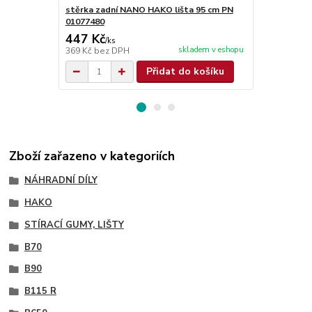
stěrka zadní NANO HAKO lišta 95 cm PN
stěrka před
01077480
01077470
447 Kč
425 Kč
/
ks
/
ks
skladem v eshopu
369 Kč
bez DPH
351 Kč
bez 
Přidat do košíku
Zboží zařazeno v kategoriích
NÁHRADNÍ DÍLY
HAKO
STÍRACÍ GUMY, LIŠTY
B70
B90
B115 R