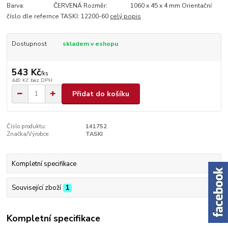
Barva: ČERVENÁ Rozměr: 1060 x 45 x 4 mm Orientační
číslo dle refernce TASKI: 12200-60
celý popis
Dostupnost
skladem v eshopu
543 Kč
/
ks
449 Kč
bez DPH
Přidat do košíku
Číslo produktu:
141752
Značka/Výrobce:
TASKI
Kompletní specifikace
Související zboží
1
Kompletní specifikace