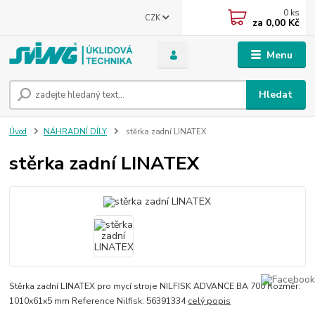
0
ks
CZK
za
0,00 Kč
Menu
Hledat
Úvod
NÁHRADNÍ DÍLY
stěrka zadní LINATEX
stěrka zadní LINATEX
Stěrka zadní LINATEX pro mycí stroje NILFISK ADVANCE BA 700 Rozměr:
1010x61x5 mm Reference Nilfisk: 56391334
celý popis