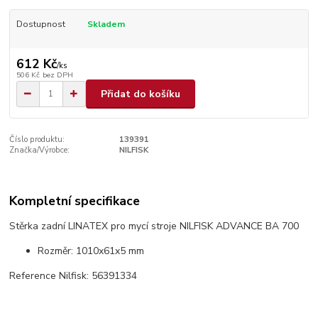
Dostupnost
Skladem
612 Kč
/
ks
506 Kč
bez DPH
Přidat do košíku
Číslo produktu:
139391
Značka/Výrobce:
NILFISK
Kompletní specifikace
Stěrka zadní LINATEX pro mycí stroje NILFISK ADVANCE BA 700
Rozměr: 1010x61x5 mm
Reference Nilfisk: 56391334