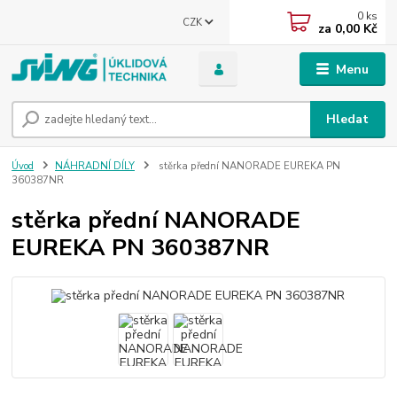
0
ks
CZK
za
0,00 Kč
Menu
Hledat
Úvod
NÁHRADNÍ DÍLY
stěrka přední NANORADE EUREKA PN
360387NR
stěrka přední NANORADE
EUREKA PN 360387NR