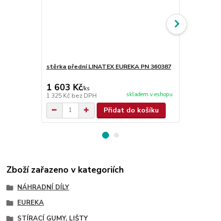
stěrka přední LINATEX EUREKA PN 360387
stěrka pře
360387PU
1 603 Kč
725 Kč
/
ks
/
ks
skladem v eshopu
1 325 Kč
bez DPH
599 Kč
bez 
Přidat do košíku
Zboží zařazeno v kategoriích
NÁHRADNÍ DÍLY
EUREKA
STÍRACÍ GUMY, LIŠTY