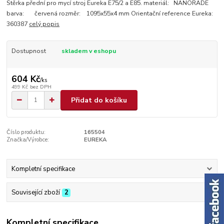
Stěrka přední pro mycí stroj Eureka E75/2 a E85. materiál: NANORADE
barva: červená rozměr: 1095x55x4 mm Orientační reference Eureka:
360387
celý popis
Dostupnost
skladem v eshopu
604 Kč
/
ks
499 Kč
bez DPH
Přidat do košíku
Číslo produktu:
165504
Značka/Výrobce:
EUREKA
Kompletní specifikace
Související zboží
2
Kompletní specifikace