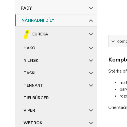
PADY
NÁHRADNÍ DÍLY
EUREKA
Kompl
HAKO
Komple
NILFISK
Stěrka př
TASKI
ma
TENNANT
ba
ro
TIELBÜRGER
Orientač
VIPER
WETROK