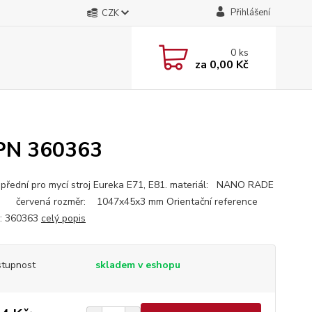
Přihlášení
CZK
0
ks
za
0,00 Kč
PN 360363
 přední pro mycí stroj Eureka E71, E81. materiál: NANO RADE
: červená rozměr: 1047x45x3 mm Orientační reference
a: 360363
celý popis
tupnost
skladem v eshopu