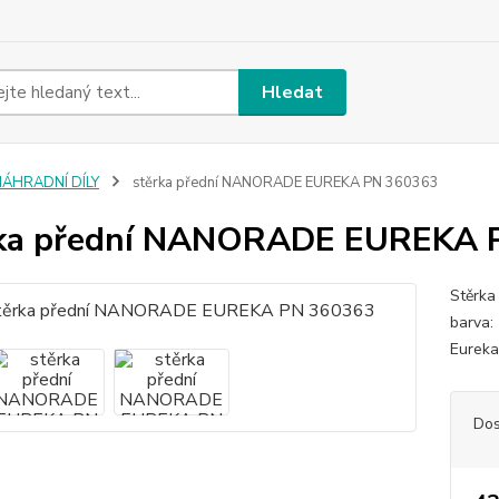
Hledat
NÁHRADNÍ DÍLY
stěrka přední NANORADE EUREKA PN 360363
rka přední NANORADE EUREKA 
Stěrka
barva
Eurek
Dos