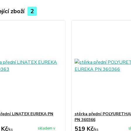
jící zboží
2
přední LINATEX EUREKA PN
stěrka přední POLYURETH
PN 360366
 Kč
519 Kč
skladem v
s
/
ks
/
ks