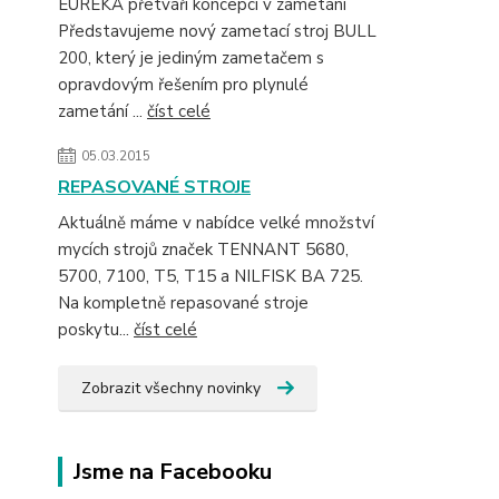
EUREKA přetváří koncepci v zametání
Představujeme nový zametací stroj BULL
200, který je jediným zametačem s
opravdovým řešením pro plynulé
zametání ...
číst celé
05.03.2015
REPASOVANÉ STROJE
Aktuálně máme v nabídce velké množství
mycích strojů značek TENNANT 5680,
5700, 7100, T5, T15 a NILFISK BA 725.
Na kompletně repasované stroje
poskytu...
číst celé
Zobrazit všechny novinky
Jsme na Facebooku