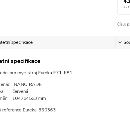
43
359
Číslo p
etní specifikace
Sou
tní specifikace
ední pro mycí stroj Eureka E71, E81.
teriál: NANO RADE
rva: červená
změr: 1047x45x3 mm
ní reference Eureka: 360363