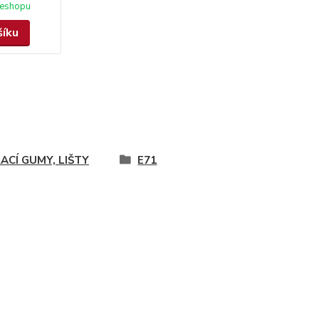
eshopu
šíku
ACÍ GUMY, LIŠTY
E71