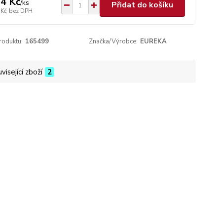
4 Kč
/
ks
Přidat do košíku
 Kč
bez DPH
roduktu:
165499
Značka/Výrobce:
EUREKA
visející zboží
2