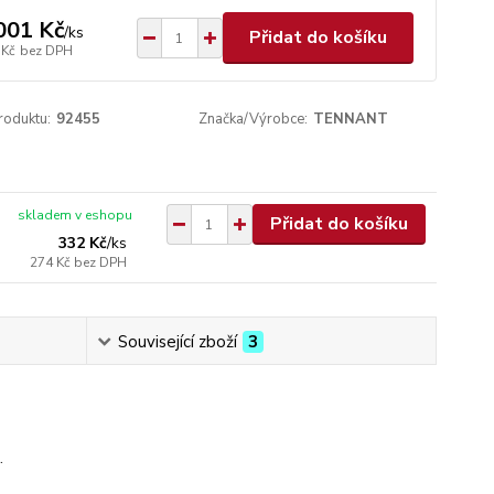
001 Kč
/
ks
Přidat do košíku
 Kč
bez DPH
roduktu:
92455
Značka/Výrobce:
TENNANT
skladem v eshopu
Přidat do košíku
332 Kč
/
ks
274 Kč
bez DPH
Související zboží
3
.