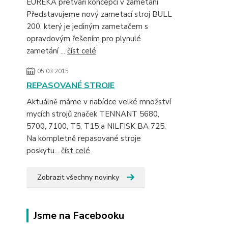
EUREKA přetváří koncepci v zametání
Představujeme nový zametací stroj BULL
200, který je jediným zametačem s
opravdovým řešením pro plynulé
zametání ...
číst celé
05.03.2015
REPASOVANÉ STROJE
Aktuálně máme v nabídce velké množství
mycích strojů značek TENNANT 5680,
5700, 7100, T5, T15 a NILFISK BA 725.
Na kompletně repasované stroje
poskytu...
číst celé
Zobrazit všechny novinky
Jsme na Facebooku