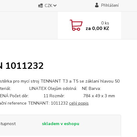
Přihlášení
CZK
0
ks
za
0,00 Kč
N 1011232
 stěrka pro mycí stroj TENNANT T3 a T5 se záklaní hlavou 50
Materiál: LINATEX Olejům odolná: NE Barva:
ENÁ Počet děr: 11 Rozměr: 784 x 49 x 3 mm
ační reference TENNANT: 1011232
celý popis
tupnost
skladem v eshopu