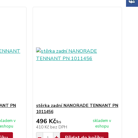
NANT PN
stěrka zadní NANORADE TENNANT PN
1011456
496 Kč
kladem v
skladem v
/
ks
eshopu
eshopu
410 Kč
bez DPH
šíku
Přidat do košíku