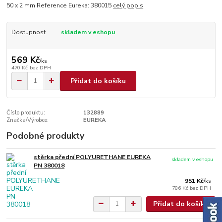
50 x 2 mm Reference Eureka: 380015
celý popis
Dostupnost
skladem v eshopu
569 Kč
/
ks
470 Kč
bez DPH
Přidat do košíku
Číslo produktu:
132889
Značka/Výrobce:
EUREKA
Podobné produkty
stěrka přední POLYURETHANE EUREKA
skladem v eshopu
PN 380018
951 Kč
/
ks
786 Kč
bez DPH
Přidat do košíku