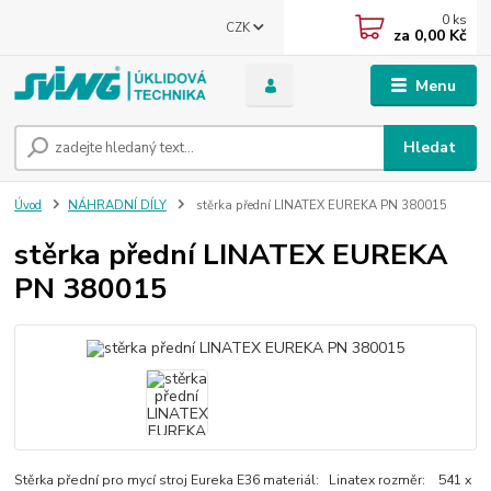
0
ks
CZK
za
0,00 Kč
Menu
Hledat
Úvod
NÁHRADNÍ DÍLY
stěrka přední LINATEX EUREKA PN 380015
stěrka přední LINATEX EUREKA
PN 380015
Stěrka přední pro mycí stroj Eureka E36 materiál: Linatex rozměr: 541 x