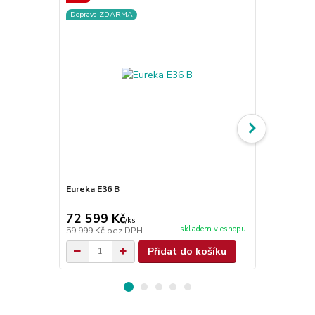
Doprava ZDARMA
Eureka E36 B
Eureka E36 
72 599 Kč
64 130 
/
ks
skladem v eshopu
59 999 Kč
bez DPH
53 000 Kč
be
Přidat do košíku