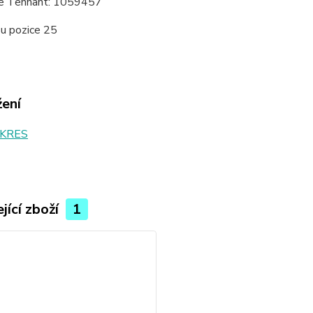
e Tennant: 1059457
su pozice 25
žení
KRES
jící zboží
1