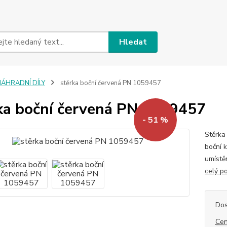
Hledat
NÁHRADNÍ DÍLY
stěrka boční červená PN 1059457
ka boční červená PN 1059457
- 51 %
Stěrka
boční 
umístě
celý p
Dos
Cen