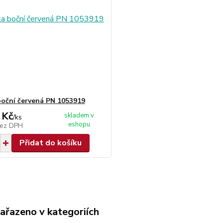
boční červená PN 1053919
 Kč
skladem v
/
ks
eshopu
ez DPH
Přidat do košíku
zařazeno v kategoriích