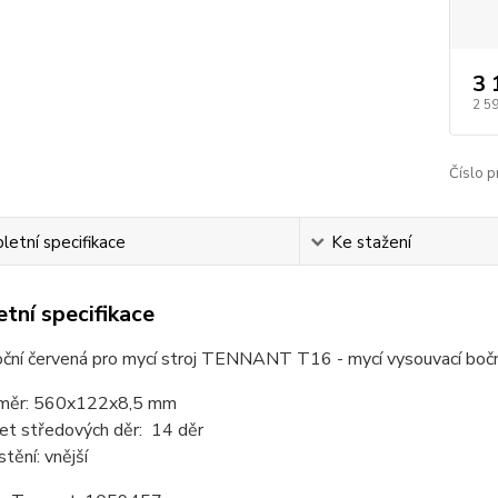
3 
2 5
Číslo p
etní specifikace
Ke stažení
tní specifikace
ční červená pro mycí stroj TENNANT T16 - mycí vysouvací boční
měr: 560x122x8,5 mm
et středových děr: 14 děr
stění: vnější