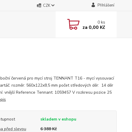
Přihlášení
CZK
0
ks
za
0,00 Kč
 boční červená pro mycí stroj TENNANT T16 - mycí vysouvací
kartáč. rozměr: 560x122x8,5 mm počet středových děr: 14 děr
ní: vnější Reference Tennant: 1059457 V rozkresu pozice 25
opis
tupnost
skladem v eshopu
a před slevou
6 388 Kč