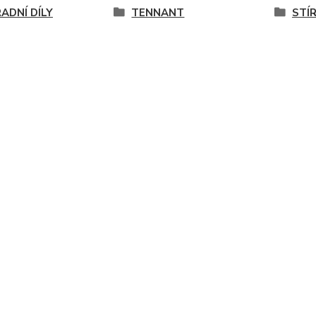
ADNÍ DÍLY
TENNANT
STÍR