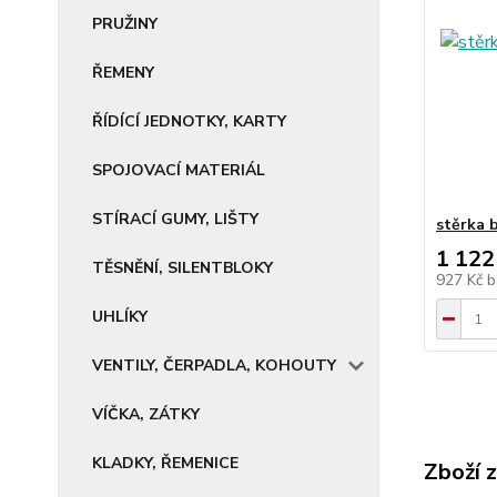
PRUŽINY
ŘEMENY
ŘÍDÍCÍ JEDNOTKY, KARTY
SPOJOVACÍ MATERIÁL
STÍRACÍ GUMY, LIŠTY
stěrka 
1 122
TĚSNĚNÍ, SILENTBLOKY
927 Kč
b
UHLÍKY
VENTILY, ČERPADLA, KOHOUTY
VÍČKA, ZÁTKY
KLADKY, ŘEMENICE
Zboží 