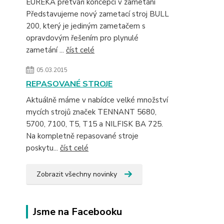
EUREKA přetváří koncepci v zametání
Představujeme nový zametací stroj BULL
200, který je jediným zametačem s
opravdovým řešením pro plynulé
zametání ...
číst celé
05.03.2015
REPASOVANÉ STROJE
Aktuálně máme v nabídce velké množství
mycích strojů značek TENNANT 5680,
5700, 7100, T5, T15 a NILFISK BA 725.
Na kompletně repasované stroje
poskytu...
číst celé
Zobrazit všechny novinky
Jsme na Facebooku