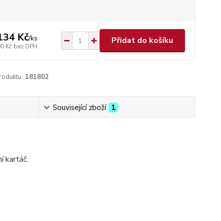
134 Kč
/
ks
Přidat do košíku
90 Kč
bez DPH
roduktu:
181802
Související zboží
1
 kartáč.