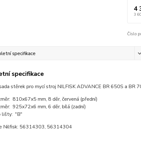
4 
3 6
Číslo p
etní specifikace
tní specifikace
 sada stěrek pro mycí stroj NILFISK ADVANCE BR 650S a BR 7
měr: 810x67x5 mm, 8 děr, červená (přední)
měr: 925x72x6 mm, 6 děr, bílá (zadní)
 lišty: "B"
e Nilfisk: 56314303, 56314304