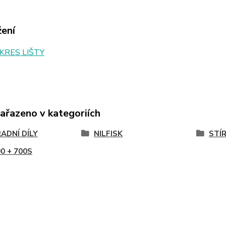
žení
KRES LIŠTY
zařazeno v kategoriích
ADNÍ DÍLY
NILFISK
STÍR
0 + 700S