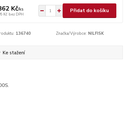
362 Kč
/
ks
Přidat do košíku
05 Kč
bez DPH
roduktu:
136740
Značka/Výrobce:
NILFISK
Ke stažení
00S.