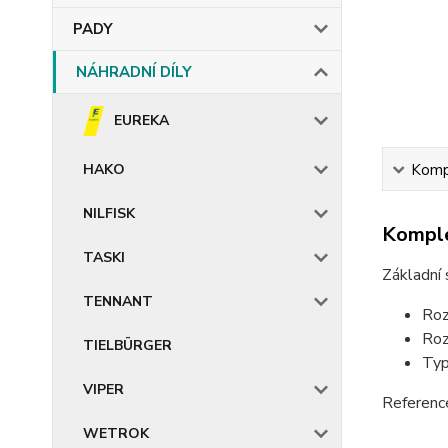
PADY
NÁHRADNÍ DÍLY
EUREKA
HAKO
Kompl
NILFISK
Komple
TASKI
Základní
TENNANT
Roz
Roz
TIELBÜRGER
Typ
VIPER
Referenc
WETROK