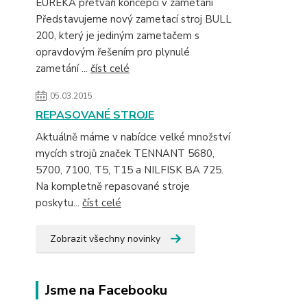
EUREKA přetváří koncepci v zametání
Představujeme nový zametací stroj BULL
200, který je jediným zametačem s
opravdovým řešením pro plynulé
zametání ...
číst celé
05.03.2015
REPASOVANÉ STROJE
Aktuálně máme v nabídce velké množství
mycích strojů značek TENNANT 5680,
5700, 7100, T5, T15 a NILFISK BA 725.
Na kompletně repasované stroje
poskytu...
číst celé
Zobrazit všechny novinky
Jsme na Facebooku