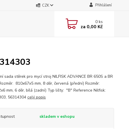
Přihlášení
CZK
0
ks
za
0,00 Kč
6314303
ní sada stěrek pro mycí stroj NILFISK ADVANCE BR 650S a BR
Rozměr: 810x67x5 mm, 8 děr, červená (přední) Rozměr:
6 mm, 6 děr, bílá (zadní) Typ lišty: "B" Reference Nilfisk:
303, 56314304
celý popis
tupnost
skladem v eshopu