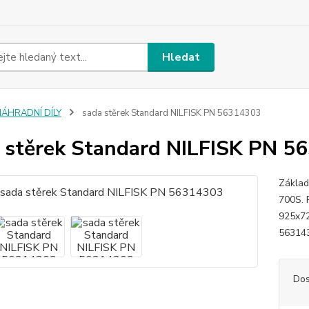
Hledat
NÁHRADNÍ DÍLY
sada stěrek Standard NILFISK PN 56314303
 stěrek Standard NILFISK PN 5
Základ
700S. 
925x72x
56314
Dos