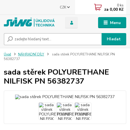
0
ks
CZK
za
0,00 Kč
Menu
Hledat
Úvod
NÁHRADNÍ DÍLY
sada stěrek POLYURETHANE NILFISK PN
56382737
sada stěrek POLYURETHANE
NILFISK PN 56382737