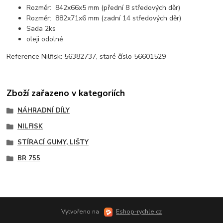
Rozměr: 842x66x5 mm (přední 8 středových děr)
Rozměr: 882x71x6 mm (zadní 14 středových děr)
Sada 2ks
oleji odolné
Reference Nilfisk: 56382737, staré číslo 56601529
Zboží zařazeno v kategoriích
NÁHRADNÍ DÍLY
NILFISK
STÍRACÍ GUMY, LIŠTY
BR 755
Vytvořeno na
Eshop-rychle.cz