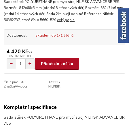
Sada stěrek POLYURETHANE pro mycí stroj NILFISK ADVANCE BR 755.
Rozměr: 842x66x5 mm (přední 8 středových děr) Rozměr: 882x71x6 mm
(zadní 14 středových děr) Sada 2ks oleji odolné Reference Nilfisk:
56382737, staré číslo 56601529
celý popis
Dostupnost
skladem do 1-2 týdnů
4 420 Kč
/
ks
3 653 Kč
bez DPH
Přidat do košíku
Číslo produktu:
169997
Značka/Výrobce:
NILFISK
Kompletní specifikace
Sada stěrek POLYURETHANE pro mycí stroj NILFISK ADVANCE BR
755.