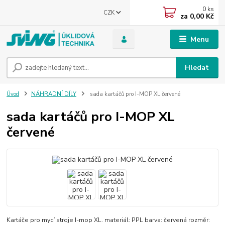
0
ks
CZK
za
0,00 Kč
Menu
Hledat
Úvod
NÁHRADNÍ DÍLY
sada kartáčů pro I-MOP XL červené
sada kartáčů pro I-MOP XL
červené
Kartáče pro mycí stroje I-mop XL. materiál: PPL barva: červená rozměr: