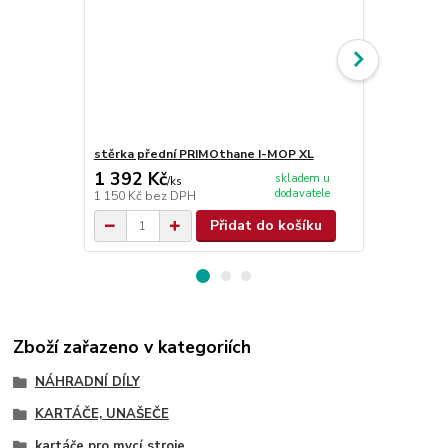
stěrka přední PRIMOthane I-MOP XL
stěrka zadn
1 392 Kč
1 325 Kč
skladem u
/
ks
dodavatele
1 150 Kč
bez DPH
1 095 Kč
bez
Přidat do košíku
Zboží zařazeno v kategoriích
NÁHRADNÍ DÍLY
KARTÁČE, UNAŠEČE
kartáče pro mycí stroje