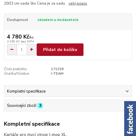
20/23 cm sada 2ks Cena je za sadu.
celý popis
Dostupnost
skladem u dodavatele
4 780 Kč
/
ks
3 950 Kč
bez DPH
Přidat do košíku
Číslo produktu:
171329
Značka/Výrobce:
I-TEAM
Kompletní specifikace
Související zboží
3
Kompletní specifikace
Kartáče pro mycí stroje I-mop XL.