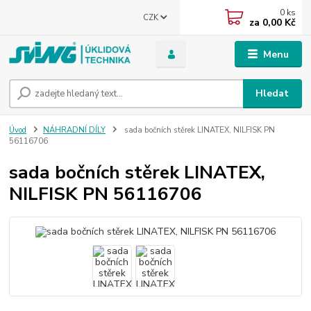
0
ks
CZK
za
0,00 Kč
Menu
Hledat
Úvod
NÁHRADNÍ DÍLY
sada bočních stěrek LINATEX, NILFISK PN
56116706
sada bočních stěrek LINATEX,
NILFISK PN 56116706