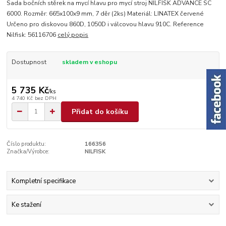
Sada bočních stěrek na mycí hlavu pro mycí stroj NILFISK ADVANCE SC
6000. Rozměr: 665x100x9 mm, 7 děr (2ks) Materiál: LINATEX červené
Určeno pro diskovou 860D, 1050D i válcovou hlavu 910C. Reference
Nilfisk: 56116706
celý popis
Dostupnost
skladem v eshopu
5 735 Kč
/
ks
4 740 Kč
bez DPH
Přidat do košíku
Číslo produktu:
166356
Značka/Výrobce:
NILFISK
Kompletní specifikace
Ke stažení