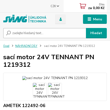
0
ks
CZK
za
0,00 Kč
Menu
Hledat
Úvod
NÁHRADNÍ DÍLY
sací motor 24V TENNANT PN 1219312
sací motor 24V TENNANT PN
1219312
AMETEK 122492-06