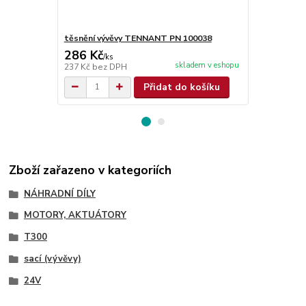
těsnění vývěvy TENNANT PN 100038
sací motor
286 Kč
7 115 Kč
/
ks
skladem v eshopu
237 Kč
bez DPH
5 880 Kč
bez
Přidat do košíku
Zboží zařazeno v kategoriích
NÁHRADNÍ DÍLY
MOTORY, AKTUÁTORY
T300
sací (vývěvy)
24V