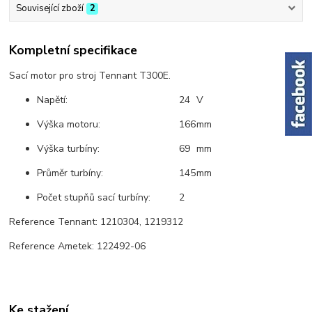
Související zboží
2
Kompletní specifikace
Sací motor pro stroj Tennant T300E.
Napětí:
24
V
Výška motoru:
166
mm
Výška turbíny:
69
mm
Průměr turbíny:
145
mm
Počet stupňů sací turbíny:
2
Reference Tennant: 1210304, 1219312
Reference Ametek: 122492-06
Ke stažení