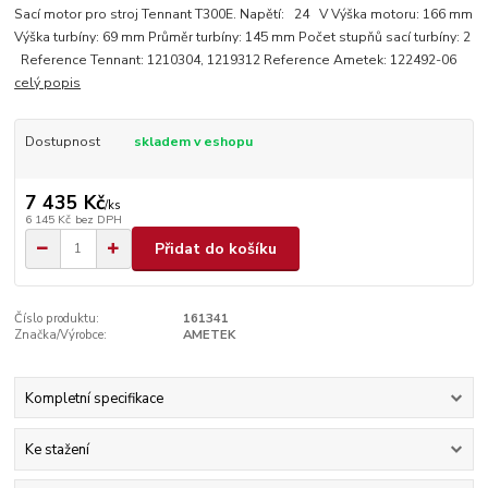
Sací motor pro stroj Tennant T300E. Napětí: 24 V Výška motoru: 166 mm
Výška turbíny: 69 mm Průměr turbíny: 145 mm Počet stupňů sací turbíny: 2
Reference Tennant: 1210304, 1219312 Reference Ametek: 122492-06
celý popis
Dostupnost
skladem v eshopu
7 435 Kč
/
ks
6 145 Kč
bez DPH
Přidat do košíku
Číslo produktu:
161341
Značka/Výrobce:
AMETEK
Kompletní specifikace
Ke stažení