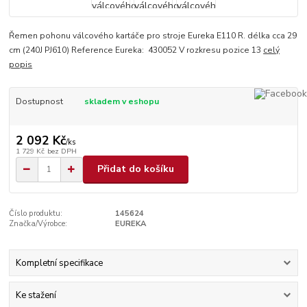
Řemen pohonu válcového kartáče pro stroje Eureka E110 R. délka cca 29
cm (240J PJ610) Reference Eureka: 430052 V rozkresu pozice 13
celý
popis
Dostupnost
skladem v eshopu
2 092 Kč
/
ks
1 729 Kč
bez DPH
Přidat do košíku
Číslo produktu:
145624
Značka/Výrobce:
EUREKA
Kompletní specifikace
Ke stažení