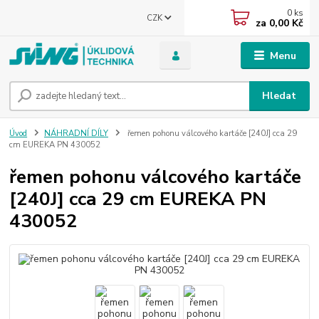
0
ks
CZK
za
0,00 Kč
Menu
Hledat
Úvod
NÁHRADNÍ DÍLY
řemen pohonu válcového kartáče [240J] cca 29
cm EUREKA PN 430052
řemen pohonu válcového kartáče
[240J] cca 29 cm EUREKA PN
430052