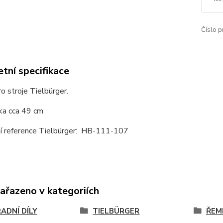
Číslo p
tní specifikace
 stroje Tielbürger.
ka cca 49 cm
ní reference Tielbürger: HB-111-107
zařazeno v kategoriích
ADNÍ DÍLY
TIELBÜRGER
ŘEM