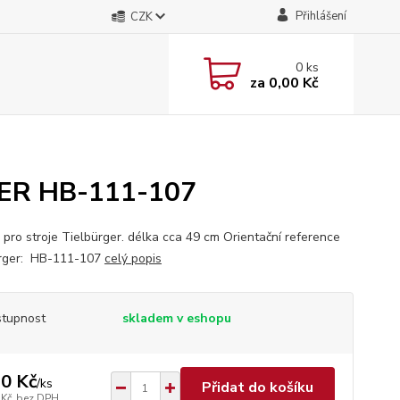
Přihlášení
CZK
0
ks
za
0,00 Kč
GER HB-111-107
pro stroje Tielbürger. délka cca 49 cm Orientační reference
rger: HB-111-107
celý popis
tupnost
skladem v eshopu
0 Kč
/
ks
Přidat do košíku
 Kč
bez DPH