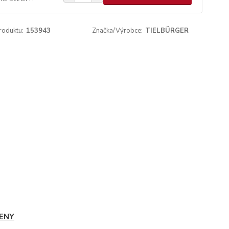
roduktu:
153943
Značka/Výrobce:
TIELBÜRGER
ENY