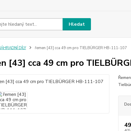
Hledat
NÁHRADNÍ DÍLY
řemen [43] cca 49 cm pro TIELBÜRGER HB-111-107
n [43] cca 49 cm pro TIELBÜR
Řemen 
Tielbü
Dos
49
405