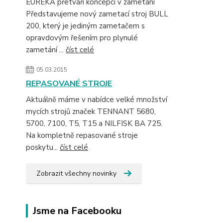
EUREKA přetváří koncepci v zametání
Představujeme nový zametací stroj BULL
200, který je jediným zametačem s
opravdovým řešením pro plynulé
zametání ...
číst celé
05.03.2015
REPASOVANÉ STROJE
Aktuálně máme v nabídce velké množství
mycích strojů značek TENNANT 5680,
5700, 7100, T5, T15 a NILFISK BA 725.
Na kompletně repasované stroje
poskytu...
číst celé
Zobrazit všechny novinky
Jsme na Facebooku