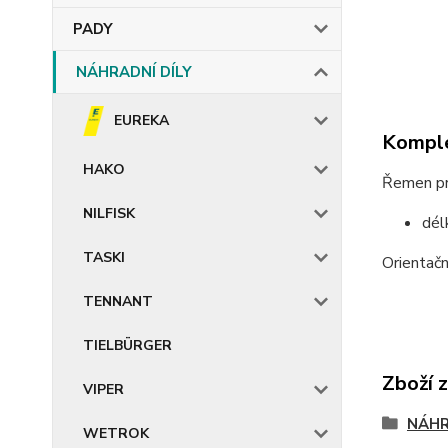
PADY
NÁHRADNÍ DÍLY
EUREKA
Komple
HAKO
Řemen pro
NILFISK
dél
TASKI
Orientač
TENNANT
TIELBÜRGER
Zboží 
VIPER
NÁHR
WETROK