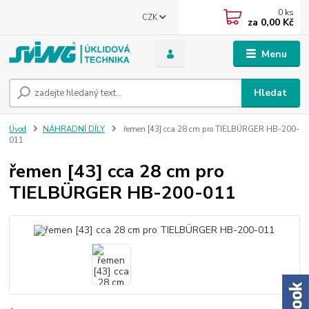
0
ks
CZK
za
0,00 Kč
Menu
Hledat
Úvod
NÁHRADNÍ DÍLY
řemen [43] cca 28 cm pro TIELBÜRGER HB-200-
011
řemen [43] cca 28 cm pro
TIELBÜRGER HB-200-011