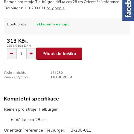
Řemen pro stroje Tielbürger. délka cca 28 cm Orientační reference
Tielbürger: HB-200-011
celý popis
Dostupnost
skladem v eshopu
313 Kč
/
ks
259 Kč
bez DPH
Přidat do košíku
Číslo produktu:
174230
Značka/Výrobce:
TIELBÜRGER
Kompletní specifikace
Řemen pro stroje Tielbürger.
délka cca 28 cm
Orientační reference Tielbürger: HB-200-011