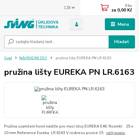
0
ks
CZK
za
0,00 Kč
Menu
Hledat
Úvod
NÁHRADNÍ DÍLY
pružina lišty EUREKA PN LR.6163
pružina lišty EUREKA PN LR.6163
Pružina uzamčení horní nádrže pro mycí stroj EUREKA E46. Rozměr: 25 x
10 mm Reference Eureka: LR.6163 V rozkresu pozice 15
celý popis