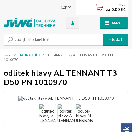
0
ks
CZK
za
0,00 Kč
Menu
Hledat
Úvod
NÁHRADNÍ DÍLY
odlitek hlavy AL TENNANT T3 D50 PN
1010970
odlitek hlavy AL TENNANT T3
D50 PN 1010970