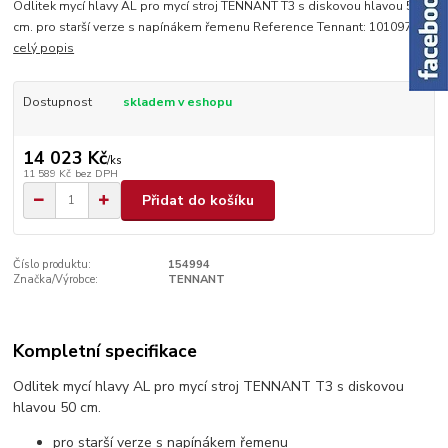
Odlitek mycí hlavy AL pro mycí stroj TENNANT T3 s diskovou hlavou 50
cm. pro starší verze s napínákem řemenu Reference Tennant: 1010970
celý popis
Dostupnost
skladem v eshopu
14 023 Kč
/
ks
11 589 Kč
bez DPH
Přidat do košíku
Číslo produktu:
154994
Značka/Výrobce:
TENNANT
Kompletní specifikace
Odlitek mycí hlavy AL pro mycí stroj TENNANT T3 s diskovou
hlavou 50 cm.
pro starší verze s napínákem řemenu