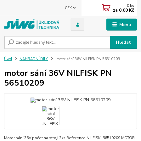
0
ks
CZK
za
0,00 Kč
Menu
Hledat
Úvod
NÁHRADNÍ DÍLY
motor sání 36V NILFISK PN 56510209
motor sání 36V NILFISK PN
56510209
Motor sání 36V počet na stroji 2ks Reference NILFISK: 56510209 MOTOR-