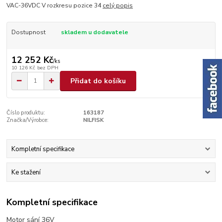
VAC-36VDC V rozkresu pozice 34
celý popis
Dostupnost
skladem u dodavatele
12 252 Kč
/
ks
10 126 Kč
bez DPH
Přidat do košíku
Číslo produktu:
163187
Značka/Výrobce:
NILFISK
Kompletní specifikace
Ke stažení
Kompletní specifikace
Motor sání 36V