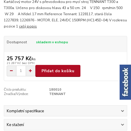
Kartáčový motor 24V s převodovkou pro mycí stroj TENNANT T300 a
T300a. Určeno pro diskovou hlavu 43 a 50 cm. 24 V 150 rpm/min 500
W 29 A hřídel 17 mm Reference Tennant: 1228117, stará čísla
1227839, 1226976 - MOTOR, ELE, 24VDC 150RPM (HC145D-04) V rozkresu
pozice 1
celý popis
Dostupnost
skladem v eshopu
25 757 Kč
/
ks
21 287 Kč
bez DPH
Přidat do košíku
Číslo produktu:
180010
Značka/Výrobce:
TENNANT
Kompletní specifikace
Ke stažení