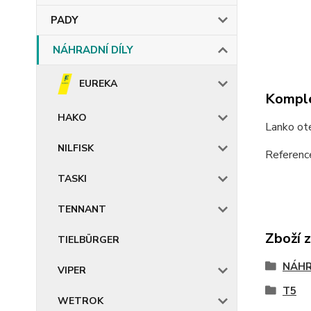
PADY
NÁHRADNÍ DÍLY
EUREKA
Komple
HAKO
Lanko ot
NILFISK
Referenc
TASKI
TENNANT
Zboží 
TIELBÜRGER
NÁHR
VIPER
T5
WETROK