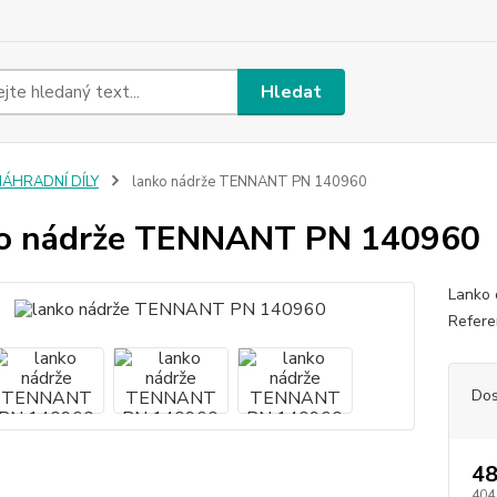
Hledat
NÁHRADNÍ DÍLY
lanko nádrže TENNANT PN 140960
ko nádrže TENNANT PN 140960
Lanko 
Refere
Dos
48
404