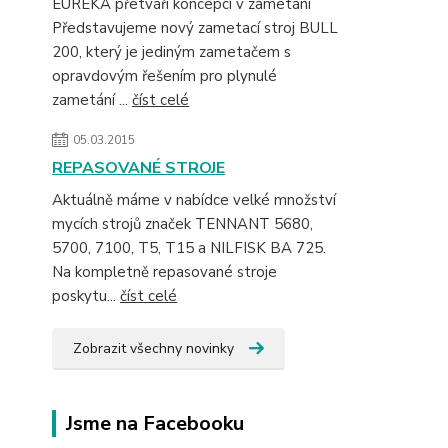
EUREKA přetváří koncepci v zametání
Představujeme nový zametací stroj BULL
200, který je jediným zametačem s
opravdovým řešením pro plynulé
zametání ...
číst celé
05.03.2015
REPASOVANÉ STROJE
Aktuálně máme v nabídce velké množství
mycích strojů značek TENNANT 5680,
5700, 7100, T5, T15 a NILFISK BA 725.
Na kompletně repasované stroje
poskytu...
číst celé
Zobrazit všechny novinky
Jsme na Facebooku