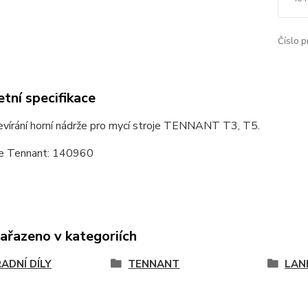
Číslo p
tní specifikace
evírání horní nádrže pro mycí stroje TENNANT T3, T5.
e Tennant: 140960
zařazeno v kategoriích
ADNÍ DÍLY
TENNANT
LAN