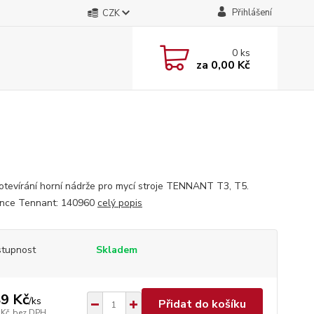
Přihlášení
CZK
0
ks
za
0,00 Kč
otevírání horní nádrže pro mycí stroje TENNANT T3, T5.
nce Tennant: 140960
celý popis
tupnost
Skladem
9 Kč
/
ks
Přidat do košíku
 Kč
bez DPH