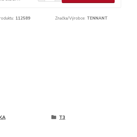
roduktu:
112589
Značka/Výrobce:
TENNANT
KA
T3