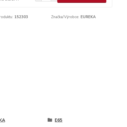
roduktu:
152303
Značka/Výrobce:
EUREKA
KA
E65