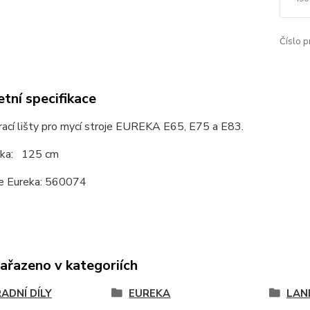
Číslo p
tní specifikace
rací lišty pro mycí stroje EUREKA E65, E75 a E83.
ka: 125 cm
e Eureka: 560074
zařazeno v kategoriích
ADNÍ DÍLY
EUREKA
LAN