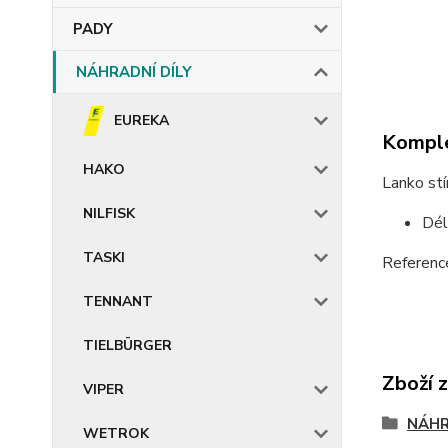
PADY
NÁHRADNÍ DÍLY
EUREKA
Komple
HAKO
Lanko stí
NILFISK
Dél
TASKI
Referenc
TENNANT
TIELBÜRGER
Zboží 
VIPER
NÁHR
WETROK