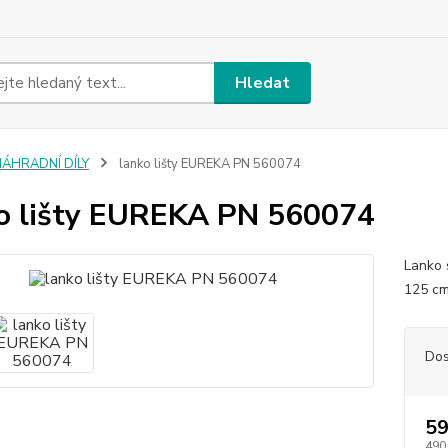
Hledat
NÁHRADNÍ DÍLY
lanko lišty EUREKA PN 560074
o lišty EUREKA PN 560074
Lanko 
125 cm
Dos
59
490