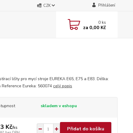
Přihlášení
CZK
0
ks
za
0,00 Kč
stírací lišty pro mycí stroje EUREKA E65, E75 a E83. Délka:
 Reference Eureka: 560074
celý popis
tupnost
skladem v eshopu
3 Kč
/
ks
Přidat do košíku
 Kč
bez DPH