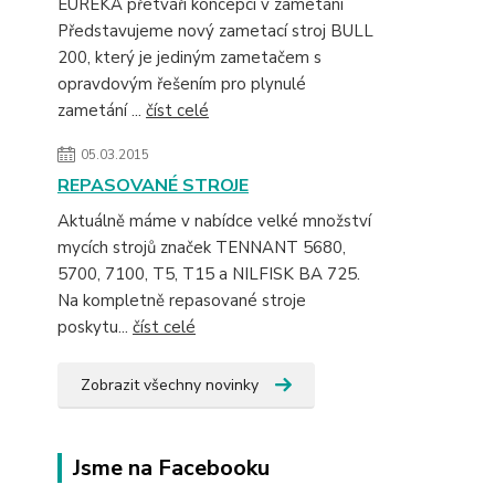
EUREKA přetváří koncepci v zametání
Představujeme nový zametací stroj BULL
200, který je jediným zametačem s
opravdovým řešením pro plynulé
zametání ...
číst celé
05.03.2015
REPASOVANÉ STROJE
Aktuálně máme v nabídce velké množství
mycích strojů značek TENNANT 5680,
5700, 7100, T5, T15 a NILFISK BA 725.
Na kompletně repasované stroje
poskytu...
číst celé
Zobrazit všechny novinky
Jsme na Facebooku