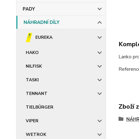
PADY
NÁHRADNÍ DÍLY
EUREKA
Komple
HAKO
Lanko pr
NILFISK
Referenc
TASKI
TENNANT
Zboží 
TIELBÜRGER
NÁHR
VIPER
WETROK