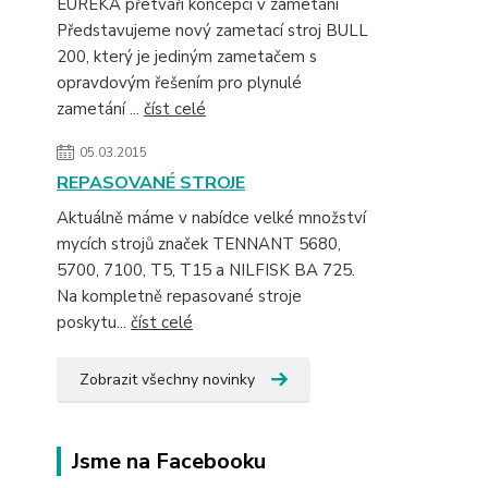
EUREKA přetváří koncepci v zametání
Představujeme nový zametací stroj BULL
200, který je jediným zametačem s
opravdovým řešením pro plynulé
zametání ...
číst celé
05.03.2015
REPASOVANÉ STROJE
Aktuálně máme v nabídce velké množství
mycích strojů značek TENNANT 5680,
5700, 7100, T5, T15 a NILFISK BA 725.
Na kompletně repasované stroje
poskytu...
číst celé
Zobrazit všechny novinky
Jsme na Facebooku