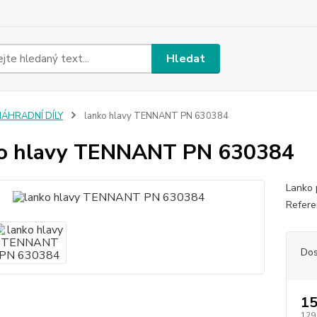
Hledat
NÁHRADNÍ DÍLY
lanko hlavy TENNANT PN 630384
ko hlavy TENNANT PN 630384
Lanko 
Refere
Dos
15
129