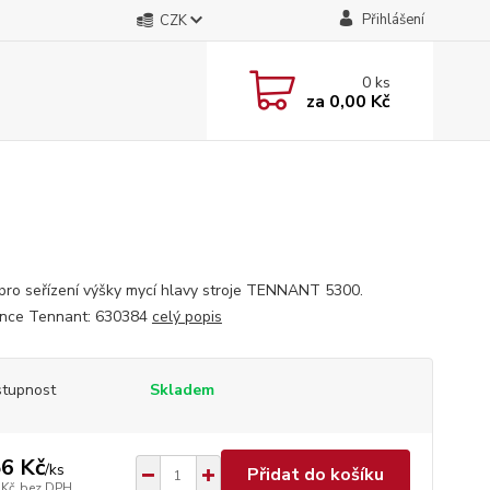
Přihlášení
CZK
0
ks
za
0,00 Kč
pro seřízení výšky mycí hlavy stroje TENNANT 5300.
nce Tennant: 630384
celý popis
tupnost
Skladem
6 Kč
/
ks
Přidat do košíku
 Kč
bez DPH