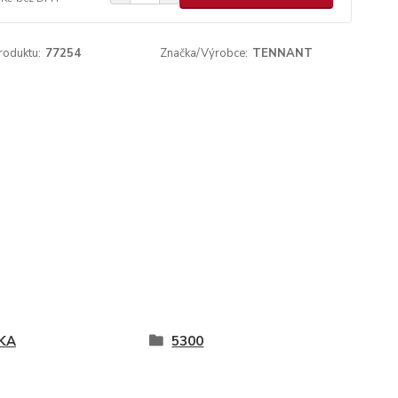
roduktu:
77254
Značka/Výrobce:
TENNANT
KA
5300