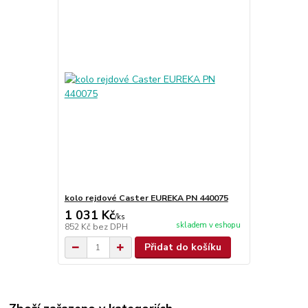
kolo rejdové Caster EUREKA PN 440075
1 031 Kč
/
ks
skladem v eshopu
852 Kč
bez DPH
Přidat do košíku