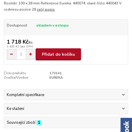
Rozměr: 100 x 38 mm Reference Eureka: 440074, staré číslo 440043 V
rozkresu pozice 28
celý popis
Dostupnost
skladem v eshopu
1 718 Kč
/
ks
1 420 Kč
bez DPH
Přidat do košíku
Číslo produktu:
173141
Značka/Výrobce:
EUREKA
Kompletní specifikace
Ke stažení
Související zboží
1