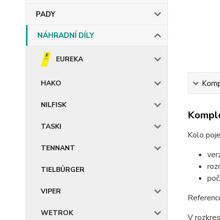
PADY
NÁHRADNÍ DÍLY
EUREKA
HAKO
Kompl
NILFISK
Komple
TASKI
Kolo poj
TENNANT
ver
roz
TIELBÜRGER
poč
VIPER
Referenc
WETROK
V rozkre