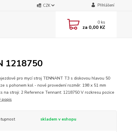
Přihlášení
CZK
0
ks
za
0,00 Kč
N 1218750
ojezdové pro mycí stroj TENNANT T3 s diskovou hlavou 50
rze s pohonem kol - nové provedení rozměr: 198 x 51 mm
ks na stroji: 2 Reference Tennant: 1218750 V rozkresu pozice
ý popis
tupnost
skladem v eshopu