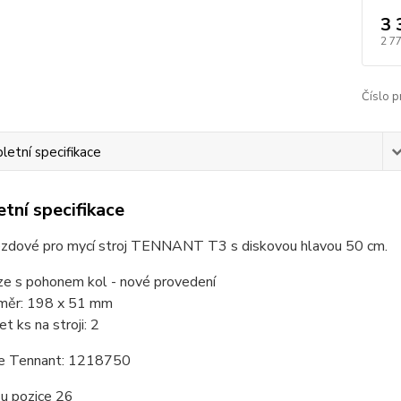
3 
2 7
Číslo p
etní specifikace
tní specifikace
ezdové pro mycí stroj TENNANT T3 s diskovou hlavou 50 cm.
ze s pohonem kol - nové provedení
měr: 198 x 51 mm
et ks na stroji: 2
e Tennant: 1218750
su pozice 26