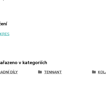
žení
KRES
zařazeno v kategoriích
ADNÍ DÍLY
TENNANT
KOL