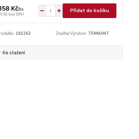
358 Kč
/
ks
Přidat do košíku
75 Kč
bez DPH
roduktu:
161262
Značka/Výrobce:
TENNANT
Ke stažení