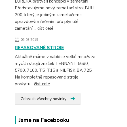
EUREKA přetváří koncepci v zametání
Představujeme nový zametací stroj BULL
200, který je jediným zametačem s
opravdovým řešením pro plynulé
zametání ...
číst celé
05.03.2015
REPASOVANÉ STROJE
Aktuálně máme v nabídce velké množství
mycích strojů značek TENNANT 5680,
5700, 7100, T5, T15 a NILFISK BA 725.
Na kompletně repasované stroje
poskytu...
číst celé
Zobrazit všechny novinky
Jsme na Facebooku