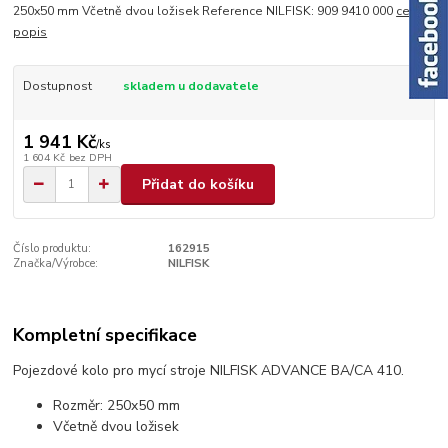
250x50 mm Včetně dvou ložisek Reference NILFISK: 909 9410 000
celý
popis
Dostupnost
skladem u dodavatele
1 941 Kč
/
ks
1 604 Kč
bez DPH
Přidat do košíku
Číslo produktu:
162915
Značka/Výrobce:
NILFISK
Kompletní specifikace
Pojezdové kolo pro mycí stroje NILFISK ADVANCE BA/CA 410.
Rozměr: 250x50 mm
Včetně dvou ložisek