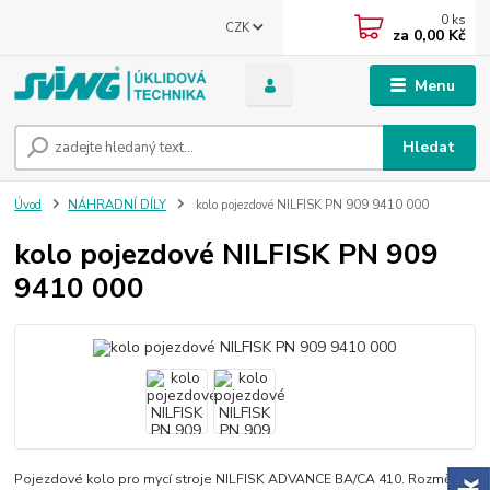
0
ks
CZK
za
0,00 Kč
Menu
Hledat
Úvod
NÁHRADNÍ DÍLY
kolo pojezdové NILFISK PN 909 9410 000
kolo pojezdové NILFISK PN 909
9410 000
Pojezdové kolo pro mycí stroje NILFISK ADVANCE BA/CA 410. Rozměr: