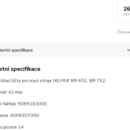
26
215
Číslo p
etní specifikace
tní specifikace
tírací lišty pro mycí stroje NILFISK BR 652, BR 752.
měr 42 mm
e Nilfisk: 9099163000
fence: 9098307000
su pozice 14