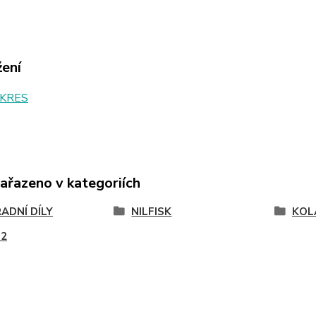
žení
KRES
zařazeno v kategoriích
ADNÍ DÍLY
NILFISK
KOL
52