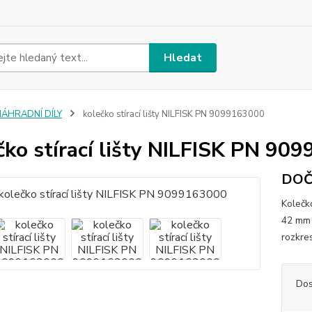
Hledat
NÁHRADNÍ DÍLY
kolečko stírací lišty NILFISK PN 9099163000
čko stírací lišty NILFISK PN 90
DOČ
Kolečko
42 mm 
rozkre
Dos