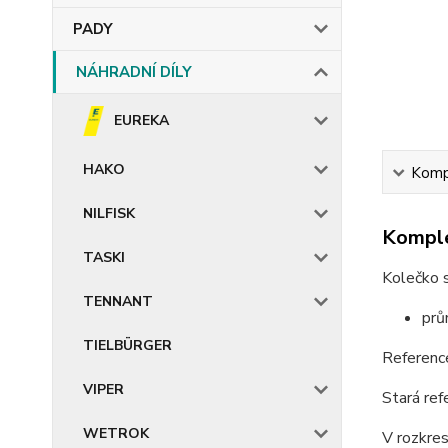
PADY
NÁHRADNÍ DÍLY
EUREKA
HAKO
Kompl
NILFISK
Komple
TASKI
Kolečko s
TENNANT
prů
TIELBÜRGER
Referenc
VIPER
Stará re
WETROK
V rozkre