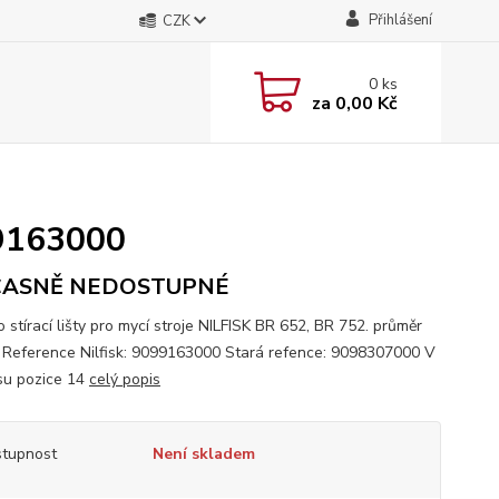
Přihlášení
CZK
0
ks
za
0,00 Kč
99163000
ASNĚ NEDOSTUPNÉ
 stírací lišty pro mycí stroje NILFISK BR 652, BR 752. průměr
Reference Nilfisk: 9099163000 Stará refence: 9098307000 V
su pozice 14
celý popis
tupnost
Není skladem