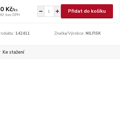
0 Kč
/
ks
Přidat do košíku
 Kč
bez DPH
roduktu:
142411
Značka/Výrobce:
NILFISK
Ke stažení