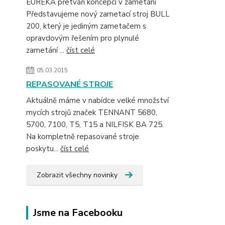
EUREKA přetváří koncepci v zametání
Představujeme nový zametací stroj BULL
200, který je jediným zametačem s
opravdovým řešením pro plynulé
zametání ...
číst celé
05.03.2015
REPASOVANÉ STROJE
Aktuálně máme v nabídce velké množství
mycích strojů značek TENNANT 5680,
5700, 7100, T5, T15 a NILFISK BA 725.
Na kompletně repasované stroje
poskytu...
číst celé
Zobrazit všechny novinky
Jsme na Facebooku