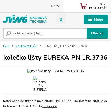
0
ks
CZK
za
0,00 Kč
Menu
Hledat
Úvod
NÁHRADNÍ DÍLY
kolečko lišty EUREKA PN LR.3736
kolečko lišty EUREKA PN LR.3736
Kolečko stírací lišty pro mycí stroje Eureka E36 a E46. počet na stroji: 2 ks
Reference Eureka: LR.3736
celý popis