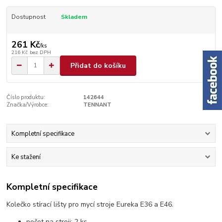
Dostupnost
Skladem
261 Kč
/
ks
216 Kč
bez DPH
Přidat do košíku
Číslo produktu:
142644
Značka/Výrobce:
TENNANT
Kompletní specifikace
Ke stažení
Kompletní specifikace
Kolečko stírací lišty pro mycí stroje Eureka E36 a E46.
počet na stroji: 2 ks