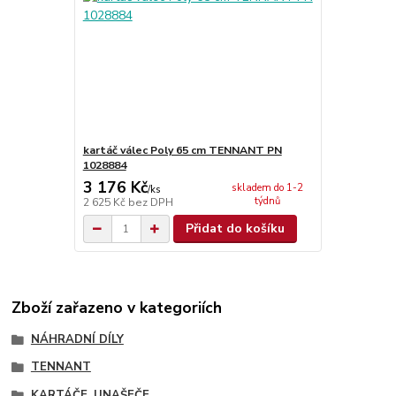
kartáč válec Poly 65 cm TENNANT PN
1028884
3 176 Kč
skladem do 1-2
/
ks
týdnů
2 625 Kč
bez DPH
Přidat do košíku
Zboží zařazeno v kategoriích
NÁHRADNÍ DÍLY
TENNANT
KARTÁČE, UNAŠEČE