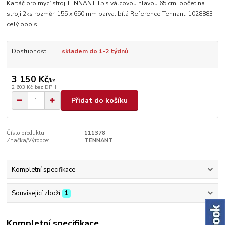
Kartáč pro mycí stroj TENNANT T5 s válcovou hlavou 65 cm. počet na
stroji 2ks rozměr: 155 x 650 mm barva: bílá Reference Tennant: 1028883
celý popis
Dostupnost
skladem do 1-2 týdnů
3 150 Kč
/
ks
2 603 Kč
bez DPH
Přidat do košíku
Číslo produktu:
111378
Značka/Výrobce:
TENNANT
Kompletní specifikace
Související zboží
1
Kompletní specifikace