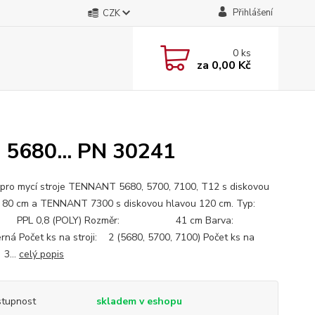
Přihlášení
CZK
0
ks
za
0,00 Kč
 5680... PN 30241
 pro mycí stroje TENNANT 5680, 5700, 7100, T12 s diskovou
u 80 cm a TENNANT 7300 s diskovou hlavou 120 cm. Typ:
 0,8 (POLY) Rozměr: 41 cm Barva:
Počet ks na stroji: 2 (5680, 5700, 7100) Počet ks na
 3...
celý popis
tupnost
skladem v eshopu