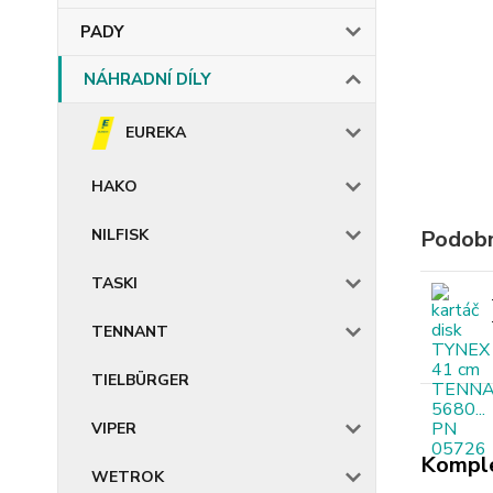
PADY
NÁHRADNÍ DÍLY
EUREKA
HAKO
NILFISK
Podobn
TASKI
TENNANT
TIELBÜRGER
VIPER
Komple
WETROK