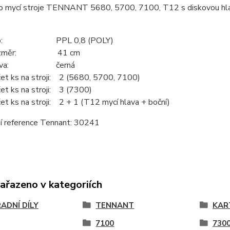
ro mycí stroje TENNANT 5680, 5700, 7100, T12 s diskovou 
p: PPL 0,8 (POLY)
ozměr: 41 cm
arva: černá
et ks na stroji: 2 (5680, 5700, 7100)
et ks na stroji: 3 (7300)
et ks na stroji: 2 + 1 (T12 mycí hlava + boční)
ní reference Tennant: 30241
zařazeno v kategoriích
ADNÍ DÍLY
TENNANT
KAR
7100
730