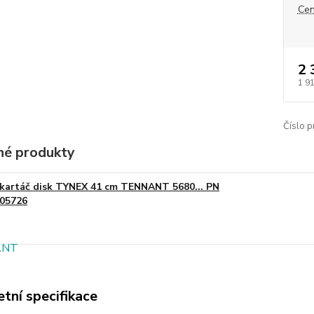
Cen
2 
1 9
Číslo p
é produkty
kartáč disk TYNEX 41 cm TENNANT 5680... PN
05726
tní specifikace