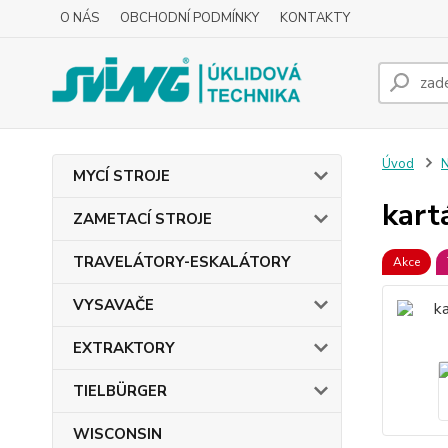
O NÁS
OBCHODNÍ PODMÍNKY
KONTAKTY
Úvod
MYCÍ STROJE
kart
ZAMETACÍ STROJE
TRAVELÁTORY-ESKALÁTORY
Akce
VYSAVAČE
EXTRAKTORY
TIELBÜRGER
WISCONSIN