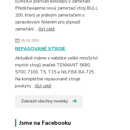
EUREKA přetváří koncepci v zametání
Představujeme nový zametací stroj BULL
200, který je jediným zametačem s
opravdovým řešením pro plynulé
zametání ...
číst celé
05.03.2015
REPASOVANÉ STROJE
Aktuálně máme v nabídce velké množství
mycích strojů značek TENNANT 5680,
5700, 7100, T5, T15 a NILFISK BA 725.
Na kompletně repasované stroje
poskytu...
číst celé
Zobrazit všechny novinky
Jsme na Facebooku