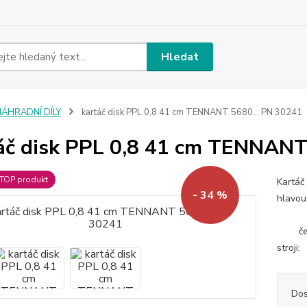
Hledat
NÁHRADNÍ DÍLY
kartáč disk PPL 0,8 41 cm TENNANT 5680... PN 30241
áč disk PPL 0,8 41 cm TENNANT
TOP produkt
Kartáč
- 34 %
hlavo
PPL
černá 
stroji:
Dos