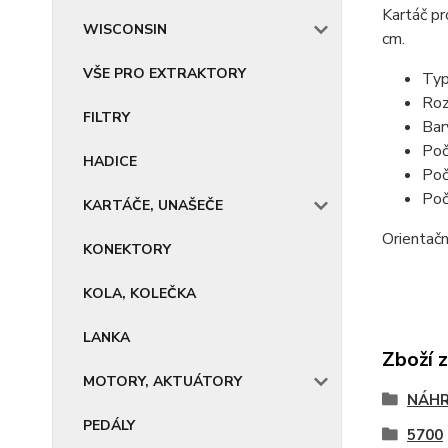
Kartáč p
WISCONSIN
cm.
VŠE PRO EXTRAKTORY
Ty
R
FILTRY
B
Poč
HADICE
Poč
Poč
KARTÁČE, UNAŠEČE
Orientač
KONEKTORY
KOLA, KOLEČKA
LANKA
Zboží 
MOTORY, AKTUÁTORY
NÁHR
PEDÁLY
5700