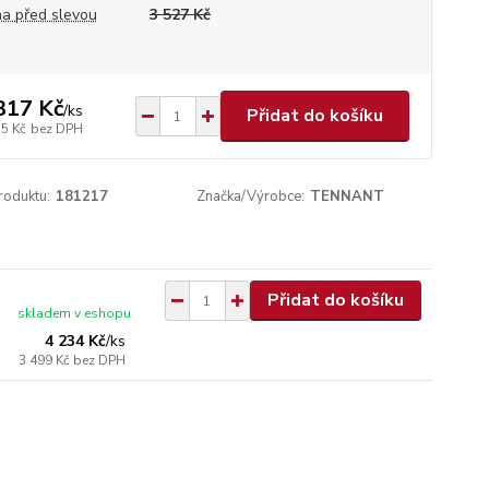
a před slevou
3 527 Kč
317 Kč
/
ks
Přidat do košíku
15 Kč
bez DPH
roduktu:
181217
Značka/Výrobce:
TENNANT
Přidat do košíku
skladem v eshopu
4 234 Kč
/
ks
3 499 Kč
bez DPH