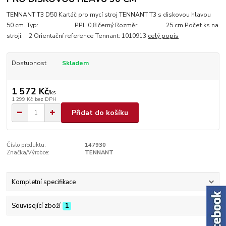
TENNANT T3 D50 Kartáč pro mycí stroj TENNANT T3 s diskovou hlavou
50 cm. Typ: PPL 0,8 černý Rozměr: 25 cm Počet ks na
stroji: 2 Orientační reference Tennant: 1010913
celý popis
Dostupnost
Skladem
1 572 Kč
/
ks
1 299 Kč
bez DPH
Přidat do košíku
Číslo produktu:
147930
Značka/Výrobce:
TENNANT
Kompletní specifikace
Související zboží
1