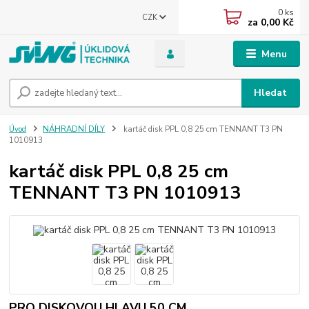
0
ks
CZK
za
0,00 Kč
Menu
Hledat
Úvod
NÁHRADNÍ DÍLY
kartáč disk PPL 0,8 25 cm TENNANT T3 PN
1010913
kartáč disk PPL 0,8 25 cm
TENNANT T3 PN 1010913
PRO DISKOVOU HLAVU 50 CM