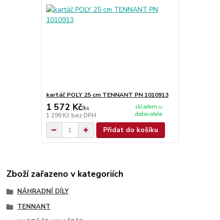
kartáč POLY 25 cm TENNANT PN 1010913
1 572 Kč
skladem u
/
ks
dodavatele
1 299 Kč
bez DPH
Přidat do košíku
Zboží zařazeno v kategoriích
NÁHRADNÍ DÍLY
TENNANT