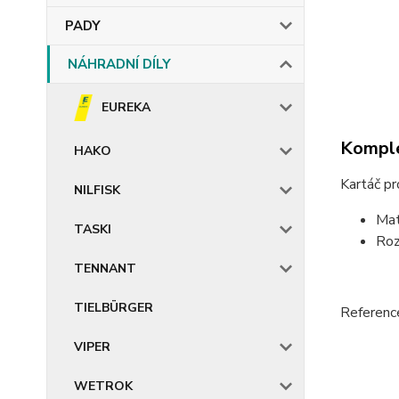
PADY
NÁHRADNÍ DÍLY
EUREKA
Komple
HAKO
Kartáč p
NILFISK
Ma
TASKI
Ro
TENNANT
TIELBÜRGER
Referen
VIPER
WETROK