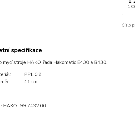
1 
1 0
Číslo p
tní specifikace
ro mycí stroje HAKO, řada Hakomatic E430 a B430.
teriál: PPL 0,8
změr: 41 cm
ce HAKO: 99.7432.00