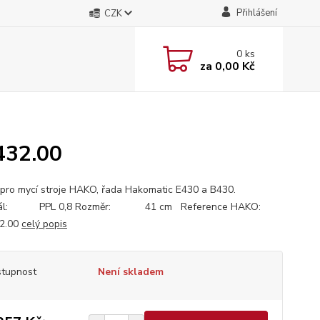
Přihlášení
CZK
0
ks
za
0,00 Kč
432.00
 pro mycí stroje HAKO, řada Hakomatic E430 a B430.
iál: PPL 0,8 Rozměr: 41 cm Reference HAKO:
32.00
celý popis
tupnost
Není skladem