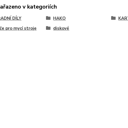
zařazeno v kategoriích
ADNÍ DÍLY
HAKO
KAR
če pro mycí stroje
diskové