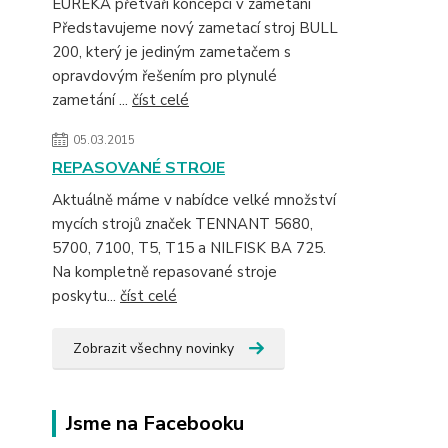
EUREKA přetváří koncepci v zametání
Představujeme nový zametací stroj BULL
200, který je jediným zametačem s
opravdovým řešením pro plynulé
zametání ...
číst celé
05.03.2015
REPASOVANÉ STROJE
Aktuálně máme v nabídce velké množství
mycích strojů značek TENNANT 5680,
5700, 7100, T5, T15 a NILFISK BA 725.
Na kompletně repasované stroje
poskytu...
číst celé
Zobrazit všechny novinky
Jsme na Facebooku