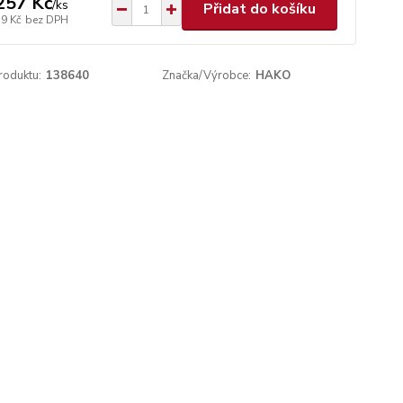
257 Kč
/
ks
Přidat do košíku
39 Kč
bez DPH
roduktu:
138640
Značka/Výrobce:
HAKO