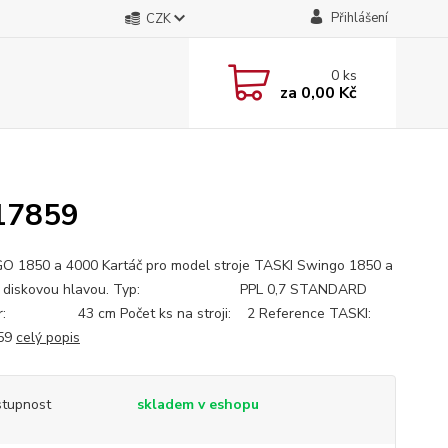
Přihlášení
CZK
0
ks
za
0,00 Kč
517859
 1850 a 4000 Kartáč pro model stroje TASKI Swingo 1850 a
 s diskovou hlavou. Typ: PPL 0,7 STANDARD
r: 43 cm Počet ks na stroji: 2 Reference TASKI:
59
celý popis
tupnost
skladem v eshopu