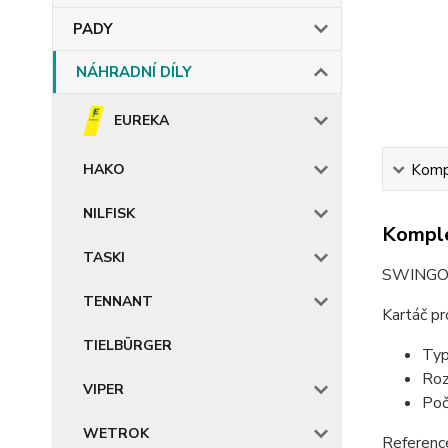
PADY
NÁHRADNÍ DÍLY
EUREKA
HAKO
Kompl
NILFISK
Komple
TASKI
SWINGO 
TENNANT
Kartáč p
TIELBÜRGER
T
R
VIPER
Poč
WETROK
Referen