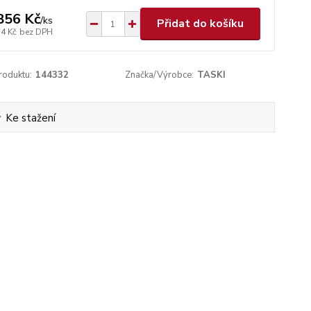
856 Kč
/
ks
Přidat do košíku
34 Kč
bez DPH
roduktu:
144332
Značka/Výrobce:
TASKI
Ke stažení