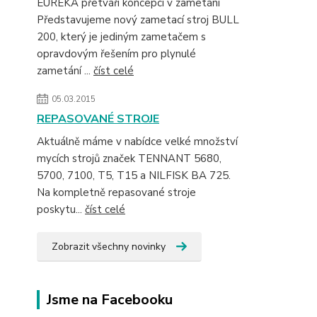
EUREKA přetváří koncepci v zametání
Představujeme nový zametací stroj BULL
200, který je jediným zametačem s
opravdovým řešením pro plynulé
zametání ...
číst celé
05.03.2015
REPASOVANÉ STROJE
Aktuálně máme v nabídce velké množství
mycích strojů značek TENNANT 5680,
5700, 7100, T5, T15 a NILFISK BA 725.
Na kompletně repasované stroje
poskytu...
číst celé
Zobrazit všechny novinky
Jsme na Facebooku