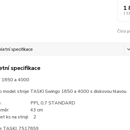
1 
1 5
Číslo p
etní specifikace
tní specifikace
1850 a 4000
ro model stroje TASKI Swingo 1850 a 4000 s diskovou hlavou.
yp: PPL 0,7 STANDARD
ozměr: 43 cm
et ks na stroji: 2
ce TASKI: 7517859