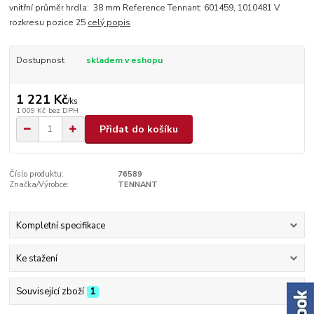
vnitřní průměr hrdla: 38 mm Reference Tennant: 601459, 1010481 V
rozkresu pozice 25
celý popis
Dostupnost
skladem v eshopu
1 221 Kč
/
ks
1 009 Kč
bez DPH
Přidat do košíku
Číslo produktu:
76589
Značka/Výrobce:
TENNANT
Kompletní specifikace
Ke stažení
Související zboží
1