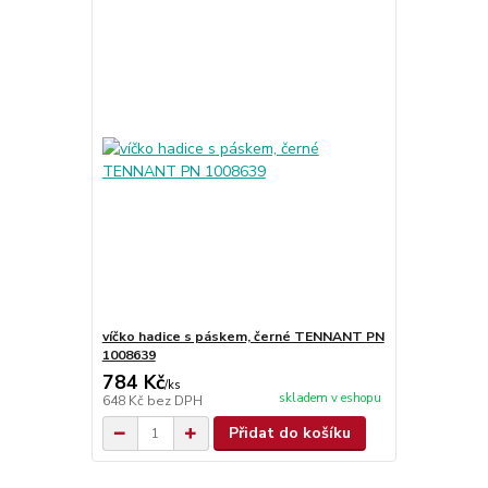
víčko hadice s páskem, černé TENNANT PN
1008639
784 Kč
/
ks
skladem v eshopu
648 Kč
bez DPH
Přidat do košíku