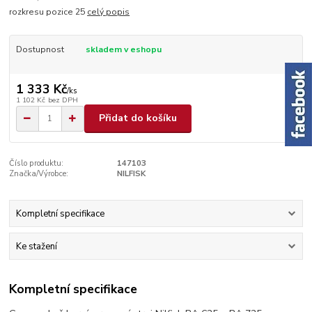
rozkresu pozice 25
celý popis
Dostupnost
skladem v eshopu
1 333 Kč
/
ks
1 102 Kč
bez DPH
Přidat do košíku
Číslo produktu:
147103
Značka/Výrobce:
NILFISK
Kompletní specifikace
Ke stažení
Kompletní specifikace