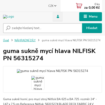
0
ks
CZK
za
0,00 Kč
Menu
Hledat
Úvod
NÁHRADNÍ DÍLY
guma sukně mycí hlava NILFISK PN 56315274
guma sukně mycí hlava NILFISK
PN 56315274
Guma sukně horní, pro mycí stroj Nilfisk BA 625 a BA 725. rozměr 24" -
147 x 7,5 cm Reference Nilfisk: 56315274 BLADE DECK FABRIC 24 V