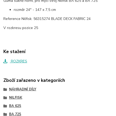
Guma sukně horní, pro mycí stroj Nilfisk BA 625 a BA 725.
rozměr 24" - 147 x 7,5 cm
Reference Nilfisk: 56315274 BLADE DECK FABRIC 24
V rozkresu pozice 25
Ke stažení
ROZKRES
Zboží zařazeno v kategoriích
NÁHRADNÍ DÍLY
NILFISK
BA 625
BA 725