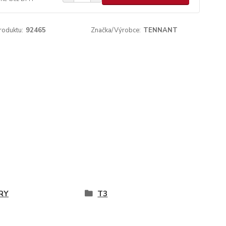
roduktu:
92465
Značka/Výrobce:
TENNANT
RY
T3