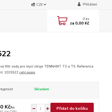
Přihlášení
CZK
0
ks
za
0,00 Kč
522
vý filtr vody pro mycí stroje TENNANT T3 a T5. Reference
nt: 1015522
celý popis
tupnost
Skladem
0 Kč
/
ks
Přidat do košíku
 Kč
bez DPH