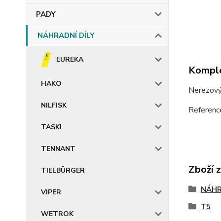
PADY
NÁHRADNÍ DÍLY
EUREKA
Komple
HAKO
Nerezový
NILFISK
Referenc
TASKI
TENNANT
Zboží 
TIELBÜRGER
NÁHR
VIPER
T5
WETROK