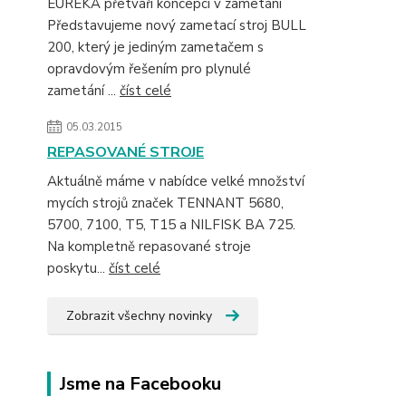
EUREKA přetváří koncepci v zametání
Představujeme nový zametací stroj BULL
200, který je jediným zametačem s
opravdovým řešením pro plynulé
zametání ...
číst celé
05.03.2015
REPASOVANÉ STROJE
Aktuálně máme v nabídce velké množství
mycích strojů značek TENNANT 5680,
5700, 7100, T5, T15 a NILFISK BA 725.
Na kompletně repasované stroje
poskytu...
číst celé
Zobrazit všechny novinky
Jsme na Facebooku