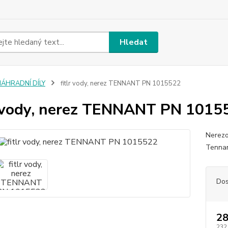
Hledat
NÁHRADNÍ DÍLY
fitlr vody, nerez TENNANT PN 1015522
r vody, nerez TENNANT PN 1015
Nerezo
Tenna
Dos
28
232