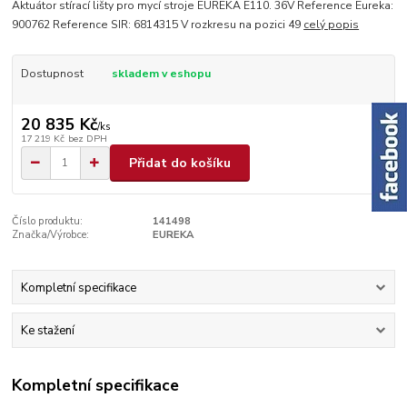
Aktuátor stírací lišty pro mycí stroje EUREKA E110. 36V Reference Eureka:
900762 Reference SIR: 6814315 V rozkresu na pozici 49
celý popis
Dostupnost
skladem v eshopu
20 835 Kč
/
ks
17 219 Kč
bez DPH
Přidat do košíku
Číslo produktu:
141498
Značka/Výrobce:
EUREKA
Kompletní specifikace
Ke stažení
Kompletní specifikace