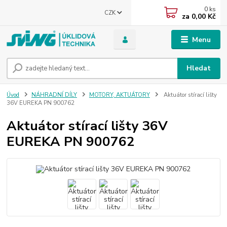
0
ks
CZK
za
0,00 Kč
Menu
Hledat
Úvod
NÁHRADNÍ DÍLY
MOTORY, AKTUÁTORY
Aktuátor stírací lišty
36V EUREKA PN 900762
Aktuátor stírací lišty 36V
EUREKA PN 900762