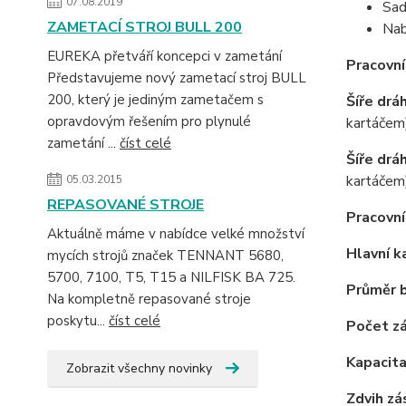
07.08.2019
Sad
ZAMETACÍ STROJ BULL 200
Nab
EUREKA přetváří koncepci v zametání
Pracovní
Představujeme nový zametací stroj BULL
200, který je jediným zametačem s
Šíře drá
opravdovým řešením pro plynulé
kartáčem
zametání ...
číst celé
Šíře drá
kartáčem
05.03.2015
REPASOVANÉ STROJE
Pracovní
Aktuálně máme v nabídce velké množství
Hlavní k
mycích strojů značek TENNANT 5680,
5700, 7100, T5, T15 a NILFISK BA 725.
Průměr 
Na kompletně repasované stroje
poskytu...
číst celé
Počet zá
Kapacita
Zobrazit všechny novinky
Zdvih zá