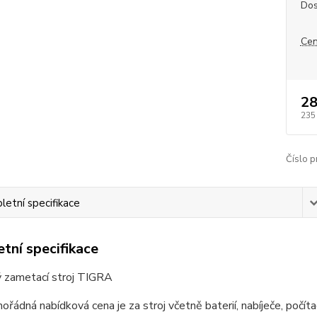
Dos
Cen
28
235
Číslo p
etní specifikace
tní specifikace
ý zametací stroj TIGRA
ořádná nabídková cena je za stroj včetně baterií, nabíječe, počí