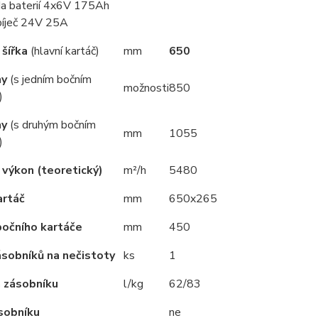
a baterií 4x6V 175Ah
íječ 24V 25A
 šířka
(hlavní kartáč)
mm
650
hy
(s jedním bočním
možnosti
850
)
hy
(s druhým bočním
mm
1055
)
 výkon (teoretický)
m²/h
5480
artáč
mm
650x265
bočního kartáče
mm
450
sobníků na nečistoty
ks
1
 zásobníku
l/kg
62/83
sobníku
ne