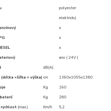
u
polyester
elektrický
enzínový
x
LPG
x
IESEL
x
ateriový
ano ( 24V )
t
dB(A)
(délka ×šířka × výška)
cm
1360x1055x1380
oje
Kg
160
baterií
Kg
280
 rychlost
(max.)
Km/h
5,2