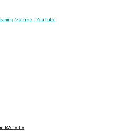
eaning Machine - YouTube
on BATERIE