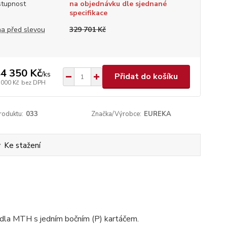
tupnost
na objednávku dle sjednané
specifikace
a před slevou
329 701 Kč
4 350 Kč
/
ks
Přidat do košíku
 000 Kč
bez DPH
roduktu:
033
Značka/Výrobce:
EUREKA
Ke stažení
tadla MTH s jedním bočním (P) kartáčem.