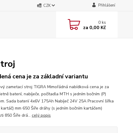
Přihlášení
CZK
0
ks
za
0,00 Kč
troj
ená cena je za základní variantu
ový zametací stroj TIGRA Mimořádná nabídková cena je za
četně baterií, nabíječe, počítadla MTH s jedním bočním (P)
em. Sada baterií 4x6V 175Ah Nabíječ 24V 25A Pracovní šířka
í kartáč) mm 650 Šíře dráhy (s jedním bočním kartáčem)
i 850 Šíře drá...
celý popis