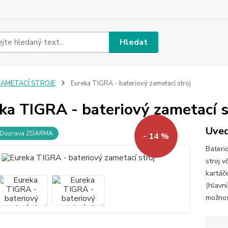
Hledat
ZAMETACÍ STROJE
Eureka TIGRA - bateriový zametací stroj
ka TIGRA - bateriový zametací s
Uved
Doprava ZDARMA
- 14 %
Bateri
stroj v
kartáč
(hlavn
možnost