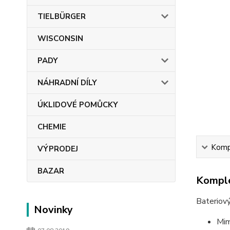
TIELBÜRGER
WISCONSIN
PADY
NÁHRADNÍ DÍLY
ÚKLIDOVÉ POMŮCKY
CHEMIE
Kompl
VÝPRODEJ
BAZAR
Komple
Bateriov
Novinky
Mim