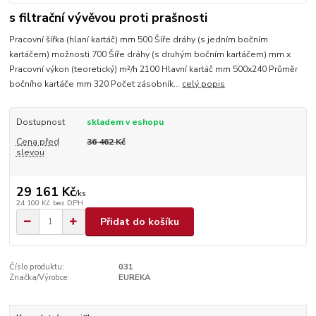
s filtrační vývěvou proti prašnosti
Pracovní šířka (hlaní kartáč) mm 500 Šíře dráhy (s jedním bočním
kartáčem) možnosti 700 Šíře dráhy (s druhým bočním kartáčem) mm x
Pracovní výkon (teoretický) m²/h 2100 Hlavní kartáč mm 500x240 Průměr
bočního kartáče mm 320 Počet zásobník...
celý popis
Dostupnost
skladem v eshopu
Cena před
36 462 Kč
slevou
29 161 Kč
/
ks
24 100 Kč
bez DPH
Přidat do košíku
Číslo produktu:
031
Značka/Výrobce:
EUREKA