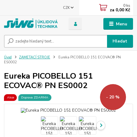
0
ks
CZK
za
0,00 Kč
Menu
Hledat
Úvod
ZAMETACÍ STROJE
Eureka PICOBELLO 151 ECOVAC® PN
ES0002
Eureka PICOBELLO 151
ECOVAC® PN ES0002
- 20 %
Akce
Doprava ZDARMA