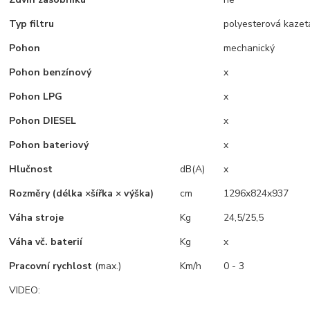
Typ filtru
polyesterová kazet
Pohon
mechanický
Pohon benzínový
x
Pohon LPG
x
Pohon DIESEL
x
Pohon bateriový
x
Hlučnost
dB(A)
x
Rozměry (délka ×šířka × výška)
cm
1296x824x937
Váha stroje
Kg
24,5/25,5
Váha vč. baterií
Kg
x
Pracovní rychlost
(max.)
Km/h
0 - 3
VIDEO: