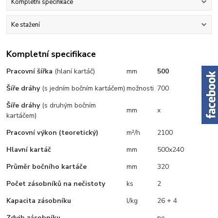
Kompletní specifikace
Ke stažení
Kompletní specifikace
Pracovní šířka
(hlaní kartáč)
mm
500
Šíře dráhy
(s jedním bočním kartáčem)
možnosti
700
Šíře dráhy
(s druhým bočním
mm
x
kartáčem)
Pracovní výkon (teoretický)
m²/h
2100
Hlavní kartáč
mm
500x240
Průměr bočního kartáče
mm
320
Počet zásobníků na nečistoty
ks
2
Kapacita zásobníku
l/kg
26 + 4
Zdvih zásobníku
ne