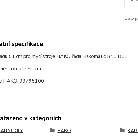
Číslo p
tní specifikace
adu 51 cm pro mycí stroje HAKO řada Hakomatic B45 D51.
měr kotouče 50 cm
ce HAKO: 99795100
zařazeno v kategoriích
ADNÍ DÍLY
HAKO
KAR