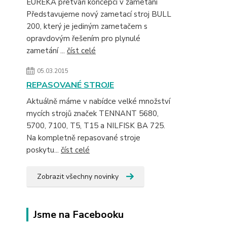
EUREKA přetváří koncepci v zametání
Představujeme nový zametací stroj BULL
200, který je jediným zametačem s
opravdovým řešením pro plynulé
zametání ...
číst celé
05.03.2015
REPASOVANÉ STROJE
Aktuálně máme v nabídce velké množství
mycích strojů značek TENNANT 5680,
5700, 7100, T5, T15 a NILFISK BA 725.
Na kompletně repasované stroje
poskytu...
číst celé
Zobrazit všechny novinky
Jsme na Facebooku