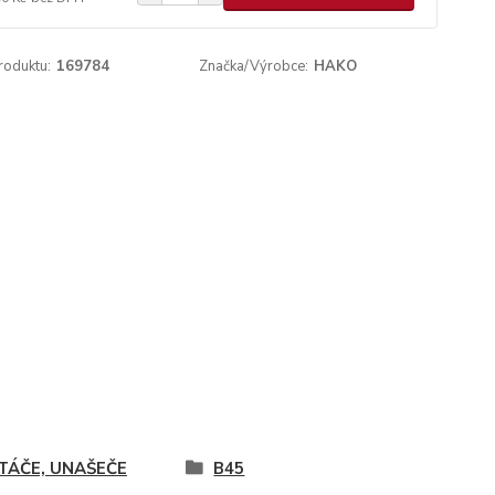
roduktu:
169784
Značka/Výrobce:
HAKO
TÁČE, UNAŠEČE
B45