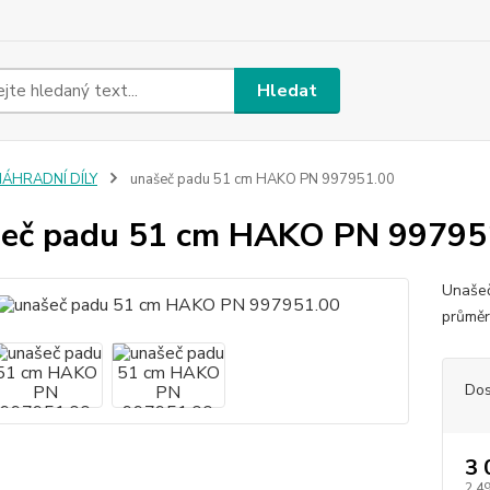
Hledat
NÁHRADNÍ DÍLY
unašeč padu 51 cm HAKO PN 997951.00
eč padu 51 cm HAKO PN 99795
Unašeč
průměr
Dos
3 
2 4