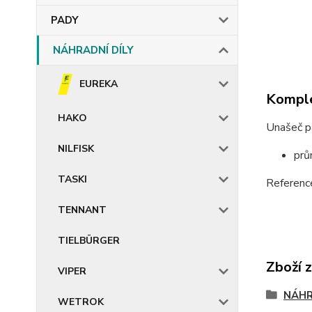
PADY
NÁHRADNÍ DÍLY
EUREKA
Komple
HAKO
Unašeč p
NILFISK
prů
TASKI
Referen
TENNANT
TIELBÜRGER
Zboží 
VIPER
NÁHR
WETROK