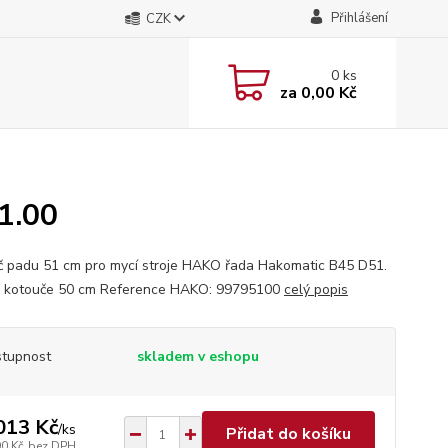
Přihlášení
CZK
0
ks
za
0,00 Kč
1.00
 padu 51 cm pro mycí stroje HAKO řada Hakomatic B45 D51.
 kotouče 50 cm Reference HAKO: 99795100
celý popis
tupnost
skladem v eshopu
013 Kč
/
ks
Přidat do košíku
90 Kč
bez DPH