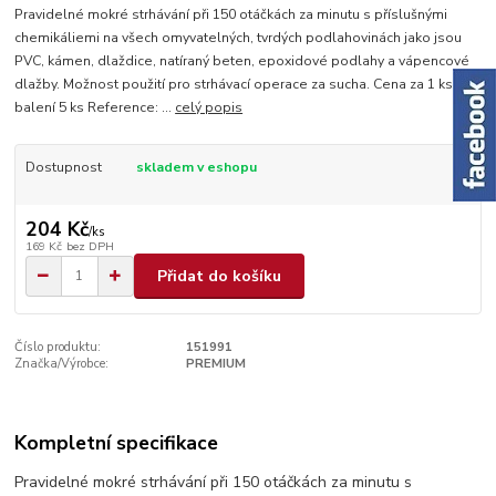
Pravidelné mokré strhávání při 150 otáčkách za minutu s příslušnými
chemikáliemi na všech omyvatelných, tvrdých podlahovinách jako jsou
PVC, kámen, dlaždice, natíraný beten, epoxidové podlahy a vápencové
dlažby. Možnost použití pro strhávací operace za sucha. Cena za 1 ks /
balení 5 ks Reference: ...
celý popis
Dostupnost
skladem v eshopu
204 Kč
/
ks
169 Kč
bez DPH
Přidat do košíku
Číslo produktu:
151991
Značka/Výrobce:
PREMIUM
Kompletní specifikace
Pravidelné mokré strhávání při 150 otáčkách za minutu s