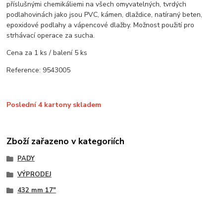
příslušnými chemikáliemi na všech omyvatelných, tvrdých
podlahovinách jako jsou PVC, kámen, dlaždice, natíraný beten,
epoxidové podlahy a vápencové dlažby. Možnost použití pro
strhávací operace za sucha.
Cena za 1 ks / balení 5 ks
Reference: 9543005
Poslední 4 kartony skladem
Zboží zařazeno v kategoriích
PADY
VÝPRODEJ
432 mm 17"