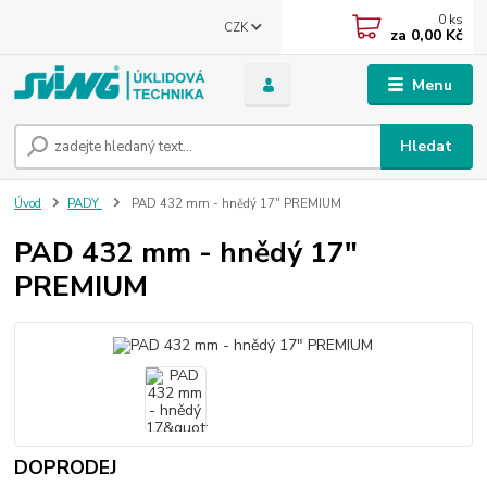
0
ks
CZK
za
0,00 Kč
Menu
Hledat
Úvod
PADY
PAD 432 mm - hnědý 17" PREMIUM
PAD 432 mm - hnědý 17"
PREMIUM
DOPRODEJ