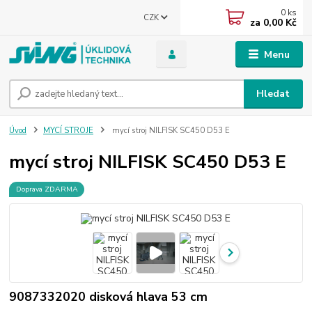
0
ks
CZK
za
0,00 Kč
Menu
Hledat
Úvod
MYCÍ STROJE
mycí stroj NILFISK SC450 D53 E
mycí stroj NILFISK SC450 D53 E
Doprava ZDARMA
9087332020 disková hlava 53 cm