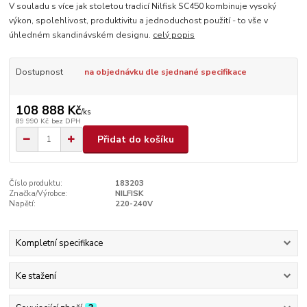
V souladu s více jak stoletou tradicí Nilfisk SC450 kombinuje vysoký
výkon, spolehlivost, produktivitu a jednoduchost použití - to vše v
úhledném skandinávském designu.
celý popis
Dostupnost
na objednávku dle sjednané specifikace
108 888 Kč
/
ks
89 990 Kč
bez DPH
Přidat do košíku
Číslo produktu:
183203
Značka/Výrobce:
NILFISK
Napětí:
220-240V
Kompletní specifikace
Ke stažení