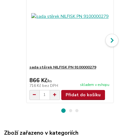
sada stěrek NILFISK PN 9100000279
kartáč disk 
L08837025
866 Kč
2 321 Kč
/
ks
skladem v eshopu
716 Kč
bez DPH
1 918 Kč
bez
Přidat do košíku
Zboží zařazeno v kategoriích