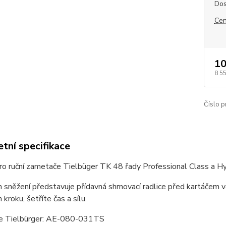
Dos
Cen
10
8 5
Číslo p
tní specifikace
ro ruční zametače Tielbüger TK 48 řady Professional Class a H
m sněžení představuje přídavná shrnovací radlice před kartáčem v
 kroku, šetříte čas a sílu.
e Tielbürger: AE-080-031TS