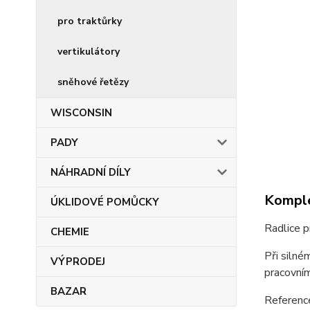
pro traktůrky
vertikulátory
sněhové řetězy
WISCONSIN
PADY
NÁHRADNÍ DÍLY
Komple
ÚKLIDOVÉ POMŮCKY
Radlice p
CHEMIE
Při silné
VÝPRODEJ
pracovním
BAZAR
Referenc