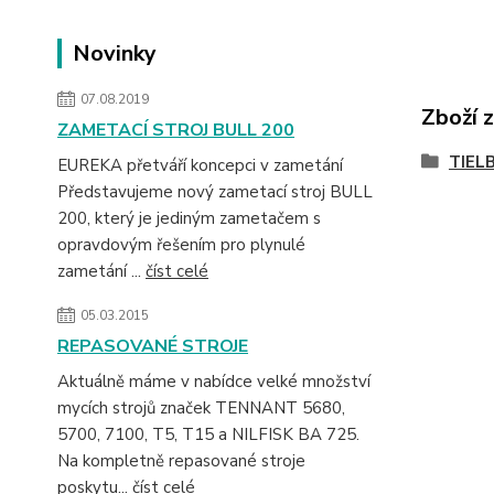
Novinky
07.08.2019
Zboží 
ZAMETACÍ STROJ BULL 200
TIEL
EUREKA přetváří koncepci v zametání
Představujeme nový zametací stroj BULL
200, který je jediným zametačem s
opravdovým řešením pro plynulé
zametání ...
číst celé
05.03.2015
REPASOVANÉ STROJE
Aktuálně máme v nabídce velké množství
mycích strojů značek TENNANT 5680,
5700, 7100, T5, T15 a NILFISK BA 725.
Na kompletně repasované stroje
poskytu...
číst celé