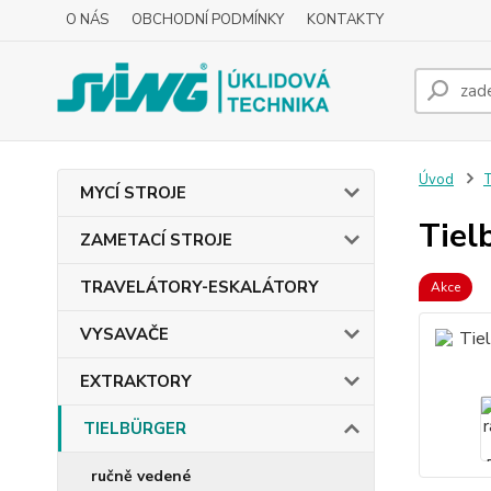
O NÁS
OBCHODNÍ PODMÍNKY
KONTAKTY
Úvod
MYCÍ STROJE
Tiel
ZAMETACÍ STROJE
TRAVELÁTORY-ESKALÁTORY
Akce
VYSAVAČE
EXTRAKTORY
TIELBÜRGER
ručně vedené