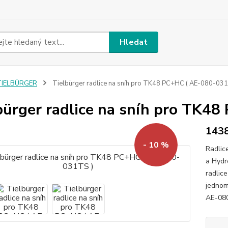
Hledat
TIELBÜRGER
Tielbürger radlice na sníh pro TK48 PC+HC ( AE-080-031
bürger radlice na sníh pro TK4
143
- 10 %
Radlic
a Hydr
radlic
jednom
AE-08