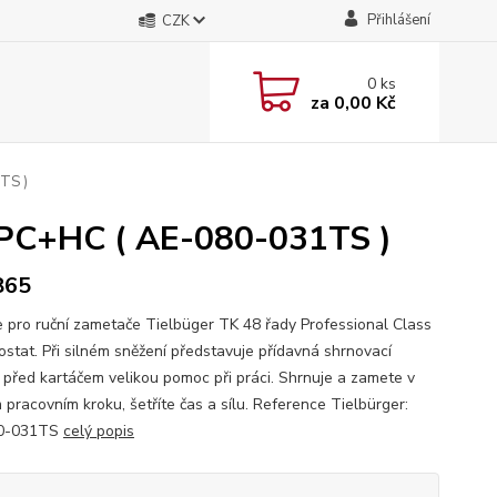
Přihlášení
CZK
0
ks
za
0,00 Kč
TS )
8 PC+HC ( AE-080-031TS )
865
e pro ruční zametače Tielbüger TK 48 řady Professional Class
ostat. Při silném sněžení představuje přídavná shrnovací
e před kartáčem velikou pomoc při práci. Shrnuje a zamete v
 pracovním kroku, šetříte čas a sílu. Reference Tielbürger:
0-031TS
celý popis