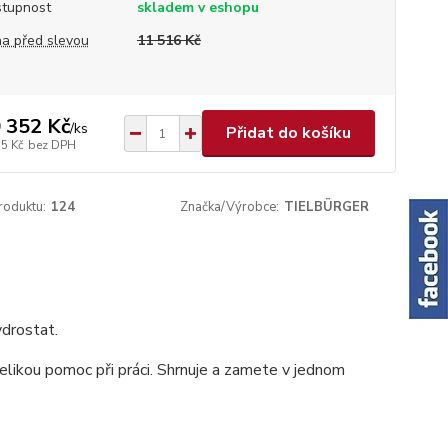
tupnost
skladem v eshopu
a před slevou
11 516 Kč
 352 Kč
/
ks
Přidat do košíku
55 Kč
bez DPH
roduktu:
124
Značka/Výrobce:
TIELBÜRGER
ydrostat.
elikou pomoc při práci. Shrnuje a zamete v jednom